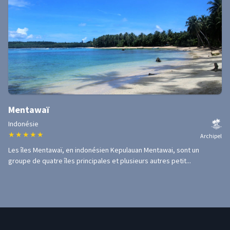
Mentawaï
Indonésie
★
★
★
★
★
Archipel
Les îles Mentawaï, en indonésien Kepulauan Mentawai, sont un
groupe de quatre îles principales et plusieurs autres petit...