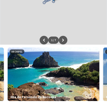
1
/
7
Leaflet
|
données ©
OpenStreetMap
/ODbL - rendu
OSM France
ARCHIPEL
Ilha de Fernando de Noronha