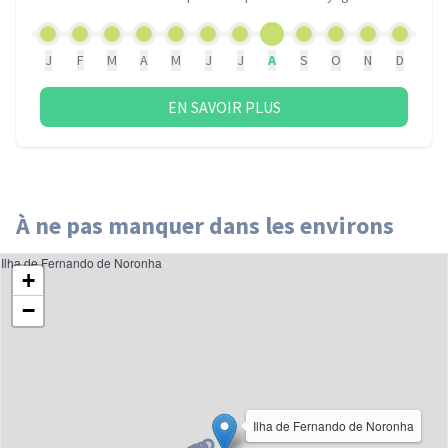
J
F
M
A
M
J
J
A
S
O
N
D
EN SAVOIR PLUS
À ne pas manquer dans les environs
Ilha de Fernando de Noronha
+
−
Ilha de Fernando de Noronha