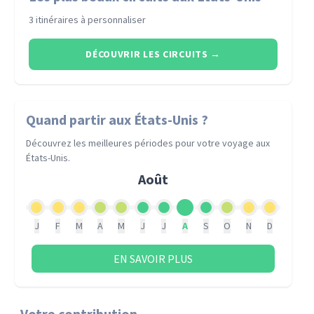
3 itinéraires à personnaliser
DÉCOUVRIR LES CIRCUITS
→
Quand partir
aux États-Unis
?
Découvrez les meilleures périodes pour votre voyage
aux
États-Unis
.
Août
J
F
M
A
M
J
J
A
S
O
N
D
EN SAVOIR PLUS
Votre contribution