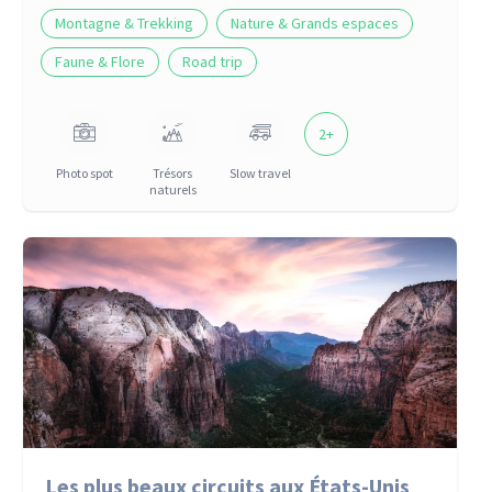
Montagne & Trekking
Nature & Grands espaces
Faune & Flore
Road trip
2
+
Photo spot
Trésors
Slow travel
naturels
Les plus beaux circuits aux États-Unis