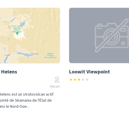
 Helens
Loowit Viewpoint
★
★
★
★
★
Volcan
Helens est un stratovolcan actif
comté de Skamania de l'État de
ns le Nord-Oue...