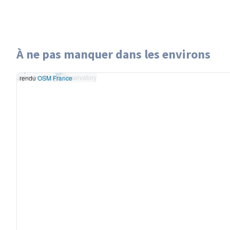
À ne pas manquer dans les environs
Leaflet
|
données ©
Johnston Ridge Observatory
OpenStreetMap
/ODbL -
Johnston Ridge Observatory
rendu
OSM France
+
−