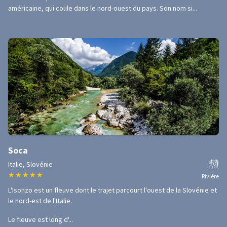
américaine, qui coule dans le nord-ouest du pays. Son nom si...
Soca
Italie, Slovénie
★
★
★
★
★
Rivière
L'Isonzo est un fleuve dont le trajet parcourt l'ouest de la Slovénie et
le nord-est de l'Italie.
Le fleuve est long d'...