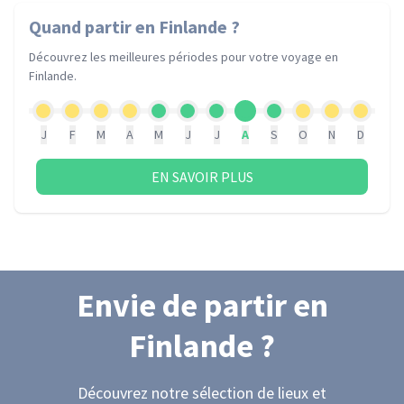
Quand partir
en Finlande
?
Découvrez les meilleures périodes pour votre voyage
en
Finlande
.
J
F
M
A
M
J
J
A
S
O
N
D
EN SAVOIR PLUS
Envie de partir
en
Finlande
?
Découvrez notre sélection de lieux et