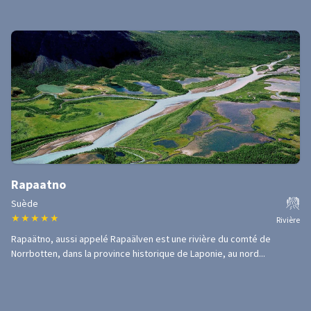
Rapaatno
Suède
★
★
★
★
★
Rivière
Rapaätno, aussi appelé Rapaälven est une rivière du comté de
Norrbotten, dans la province historique de Laponie, au nord...