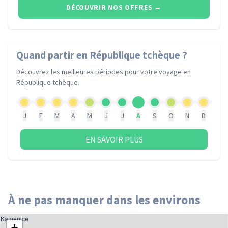
DÉCOUVRIR NOS OFFRES
→
Quand partir
en République tchèque
?
Découvrez les meilleures périodes pour votre voyage
en
République tchèque
.
J
F
M
A
M
J
J
A
S
O
N
D
EN SAVOIR PLUS
À ne pas manquer dans les environs
Kamenice
+