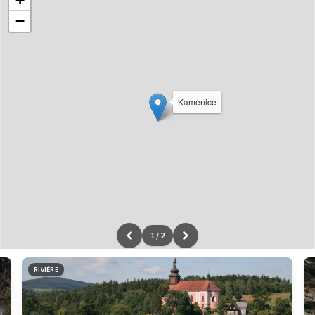
−
Kamenice
1
/
2
Leaflet
|
données ©
OpenStreetMap
/ODbL - rendu
OSM France
RIVIÈRE