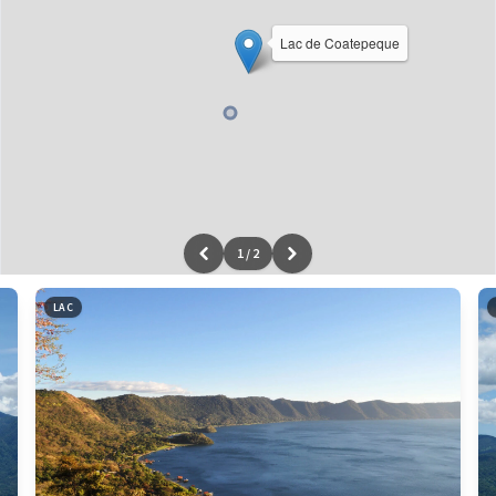
Lac de Coatepeque
1
/
2
Leaflet
|
données ©
OpenStreetMap
/ODbL - rendu
OSM France
LAC