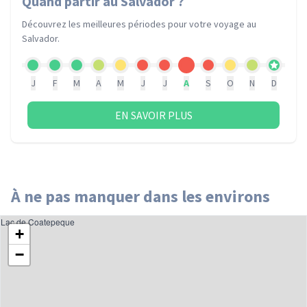
Quand partir
au Salvador
?
Découvrez les meilleures périodes pour votre voyage
au
Salvador
.
J
F
M
A
M
J
J
A
S
O
N
D
EN SAVOIR PLUS
À ne pas manquer dans les environs
Lac de Coatepeque
+
−