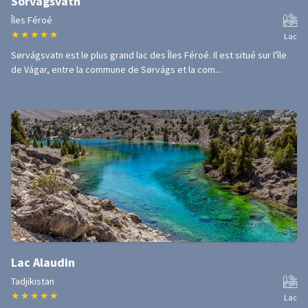
Sorvagsvatn
Îles Féroé
★
★
★
★
★
Lac
Sørvágsvatn est le plus grand lac des Îles Féroé. Il est situé sur l'île
de Vágar, entre la commune de Sørvágs et la com...
Lac Alaudin
Tadjikistan
★
★
★
★
★
Lac