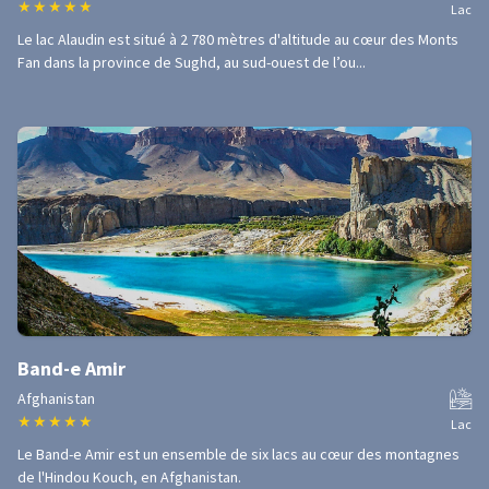
★
★
★
★
★
Lac
Le lac Alaudin est situé à 2 780 mètres d'altitude au cœur des Monts
Fan dans la province de Sughd, au sud-ouest de l’ou...
Band-e Amir
Afghanistan
★
★
★
★
★
Lac
Le Band-e Amir est un ensemble de six lacs au cœur des montagnes
de l'Hindou Kouch, en Afghanistan.