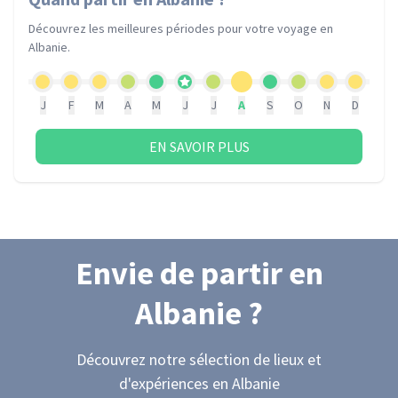
Découvrez les meilleures périodes pour votre voyage
en
Albanie
.
J
F
M
A
M
J
J
A
S
O
N
D
EN SAVOIR PLUS
Envie de partir
en
Albanie
?
Découvrez notre sélection de lieux et
d'expériences
en Albanie