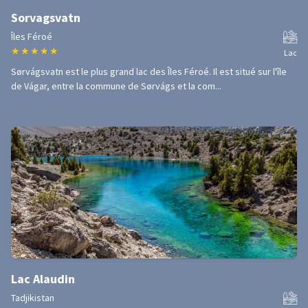
Sorvagsvatn
Îles Féroé
★
★
★
★
★
Lac
Sørvágsvatn est le plus grand lac des Îles Féroé. Il est situé sur l'île
de Vágar, entre la commune de Sørvágs et la com...
Lac Alaudin
Tadjikistan