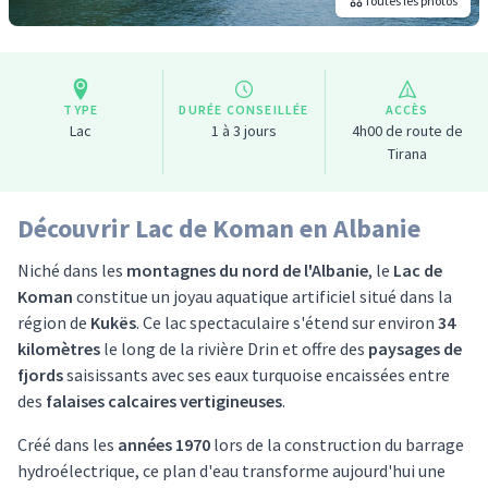
Toutes les photos
TYPE
DURÉE CONSEILLÉE
ACCÈS
Lac
1 à 3 jours
4h00 de route de
Tirana
Découvrir Lac de Koman en Albanie
Niché dans les
montagnes du nord de l'Albanie
, le
Lac de
Koman
constitue un joyau aquatique artificiel situé dans la
région de
Kukës
. Ce lac spectaculaire s'étend sur environ
34
kilomètres
le long de la rivière Drin et offre des
paysages de
fjords
saisissants avec ses eaux turquoise encaissées entre
des
falaises calcaires vertigineuses
.
Créé dans les
années 1970
lors de la construction du barrage
hydroélectrique, ce plan d'eau transforme aujourd'hui une