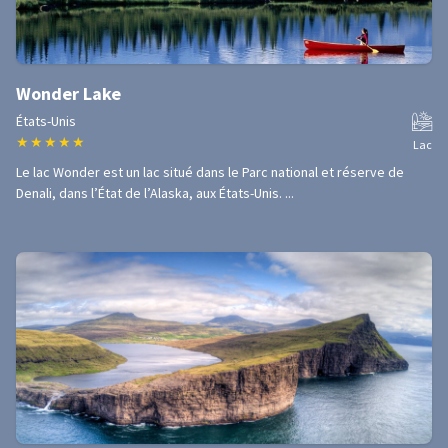
Wonder Lake
États-Unis
★
★
★
★
★
Lac
Le lac Wonder est un lac situé dans le Parc national et réserve de
Denali, dans l’État de l’Alaska, aux États-Unis. ...