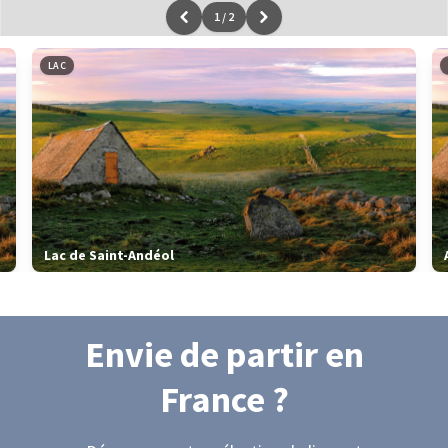
1
/
2
Leaflet
|
données ©
OpenStreetMap
/ODbL - rendu
OSM France
LAC
Lac de Saint-Andéol
Envie de partir
en
France
?