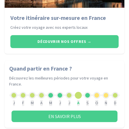
Votre itinéraire sur-mesure en France
Créez votre voyage avec nos experts locaux
DÉCOUVRIR NOS OFFRES
→
Quand partir
en France
?
Découvrez les meilleures périodes pour votre voyage
en
France
.
J
F
M
A
M
J
J
A
S
O
N
D
EN SAVOIR PLUS