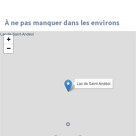
À ne pas manquer dans les environs
Lac de Saint-Andéol
+
−
Lac de Saint-Andéol