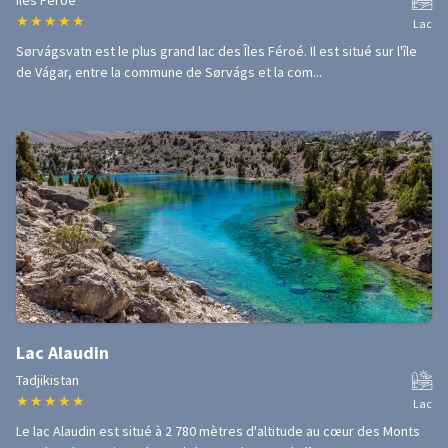
Îles Féroé
★
★
★
★
★
Lac
Sørvágsvatn est le plus grand lac des Îles Féroé. Il est situé sur l'île
de Vágar, entre la commune de Sørvágs et la com...
Lac Alaudin
Tadjikistan
★
★
★
★
★
Lac
Le lac Alaudin est situé à 2 780 mètres d'altitude au cœur des Monts