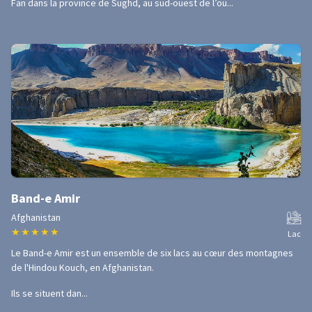
Fan dans la province de Sughd, au sud-ouest de l’ou...
Band-e Amir
Afghanistan
★
★
★
★
★
Lac
Le Band-e Amir est un ensemble de six lacs au cœur des montagnes
de l'Hindou Kouch, en Afghanistan.
Ils se situent dan...