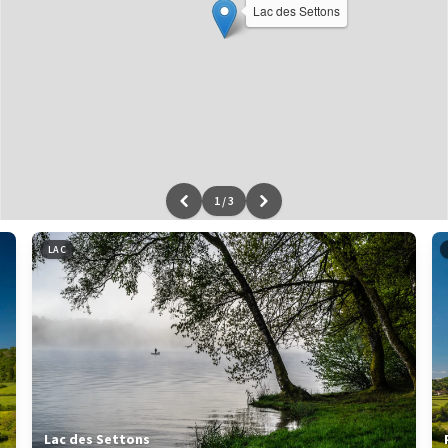
Lac des Settons
1
/
3
Leaflet
|
données ©
OpenStreetMap
/ODbL - rendu
OSM France
LAC
Lac des Settons