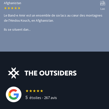
Afghanistan
★
★
★
★
★
Lac
Le Band-e Amir est un ensemble de six lacs au cœur des montagnes
de l'Hindou Kouch, en Afghanistan.
Ils se situent dan...
★
★
★
★
★
5
étoiles -
267
avis