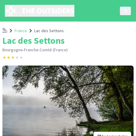
Accueil
France
Lac des Settons
Lac des Settons
Bourgogne-Franche-Comté (France)
★
★
★
★
★