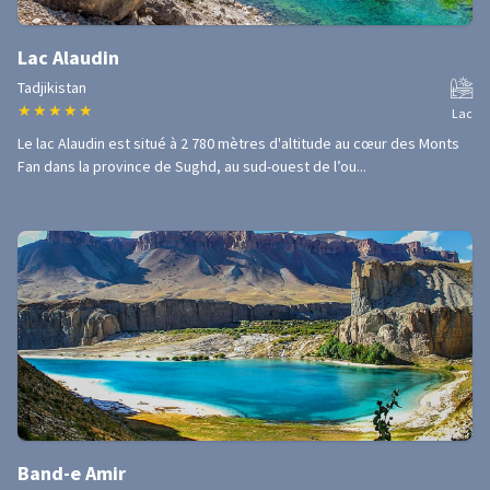
Lac Alaudin
Tadjikistan
★
★
★
★
★
Lac
Le lac Alaudin est situé à 2 780 mètres d'altitude au cœur des Monts
Fan dans la province de Sughd, au sud-ouest de l’ou...
Band-e Amir