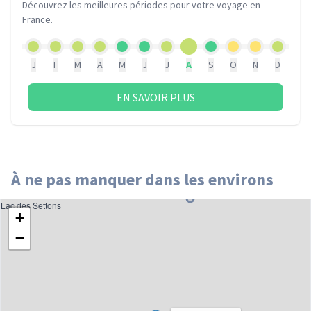
Découvrez les meilleures périodes pour votre voyage
en
France
.
J
F
M
A
M
J
J
A
S
O
N
D
EN SAVOIR PLUS
À ne pas manquer dans les environs
Lac des Settons
+
−