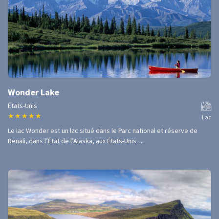
Wonder Lake
États-Unis
★
★
★
★
★
Lac
Le lac Wonder est un lac situé dans le Parc national et réserve de
Denali, dans l’État de l’Alaska, aux États-Unis. ...