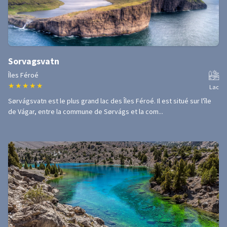
Sorvagsvatn
Îles Féroé
★
★
★
★
★
Lac
Sørvágsvatn est le plus grand lac des Îles Féroé. Il est situé sur l'île
de Vágar, entre la commune de Sørvágs et la com...