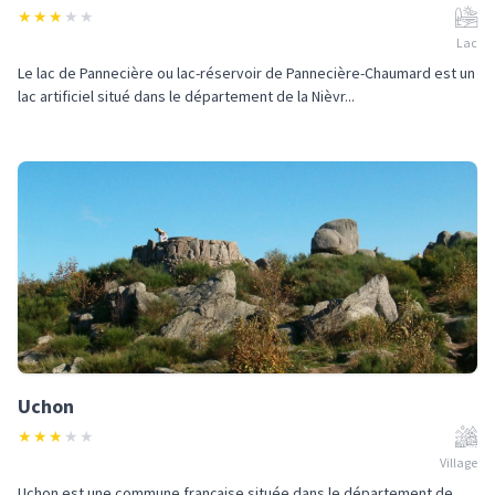
★
★
★
★
★
Lac
Le lac de Pannecière ou lac-réservoir de Pannecière-Chaumard est un
lac artificiel situé dans le département de la Nièvr...
Uchon
★
★
★
★
★
Village
Uchon est une commune française située dans le département de