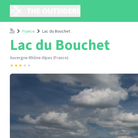
Accueil
France
Lac du Bouchet
Lac du Bouchet
Auvergne-Rhône-Alpes (France)
★
★
★
★
★