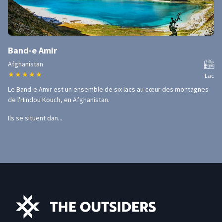
Band-e Amir
Afghanistan
★
★
★
★
★
Lac
Le Band-e Amir est un ensemble de six lacs au cœur des montagnes
de l'Hindou Kouch, en Afghanistan.
Ils se situent dan...