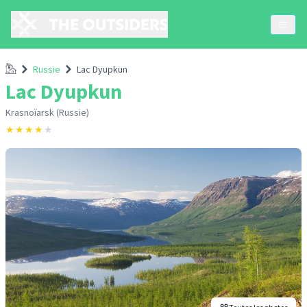
Accueil
Russie
Lac Dyupkun
Lac Dyupkun
Krasnoïarsk (Russie)
★
★
★
★
★