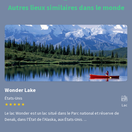
Autres lieux similaires dans le monde
Wonder Lake
États-Unis
★
★
★
★
★
Lac
Le lac Wonder est un lac situé dans le Parc national et réserve de
Denali, dans l’État de l’Alaska, aux États-Unis. ...