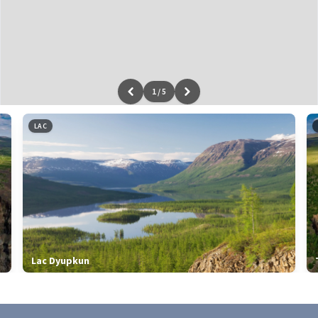
1
/
5
Leaflet
|
données ©
OpenStreetMap
/ODbL - rendu
OSM France
LAC
Lac Dyupkun