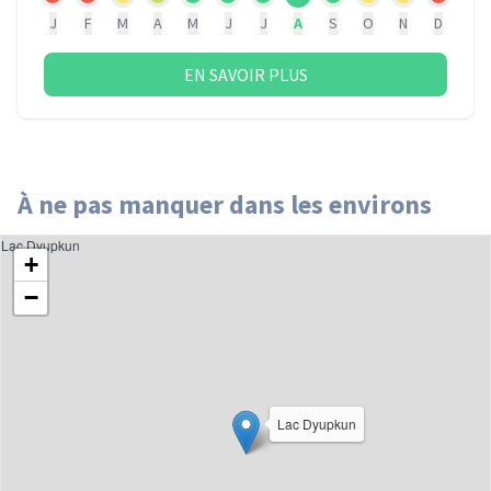
J
F
M
A
M
J
J
A
S
O
N
D
EN SAVOIR PLUS
À ne pas manquer dans les environs
Lac Dyupkun
+
−
Lac Dyupkun