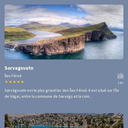
Sorvagsvatn
Îles Féroé
★
★
★
★
★
Lac
Sørvágsvatn est le plus grand lac des Îles Féroé. Il est situé sur l'île
de Vágar, entre la commune de Sørvágs et la com...