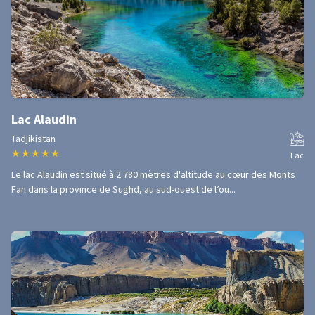
Lac Alaudin
Tadjikistan
★
★
★
★
★
Lac
Le lac Alaudin est situé à 2 780 mètres d'altitude au cœur des Monts
Fan dans la province de Sughd, au sud-ouest de l’ou...