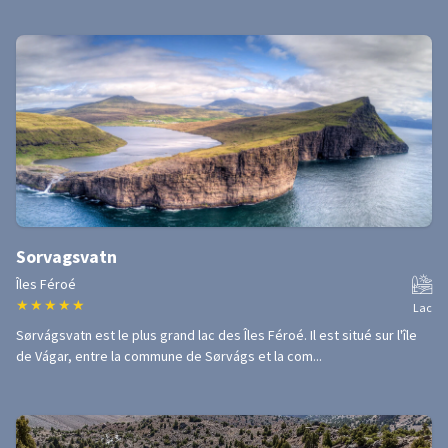
Sorvagsvatn
Îles Féroé
★
★
★
★
★
Lac
Sørvágsvatn est le plus grand lac des Îles Féroé. Il est situé sur l'île
de Vágar, entre la commune de Sørvágs et la com...