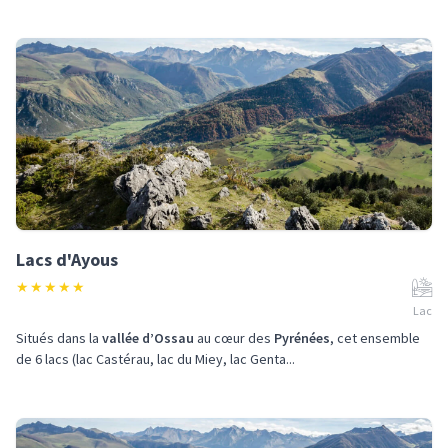
Lacs d'Ayous
★
★
★
★
★
Lac
Situés dans la
vallée d’Ossau
au cœur des
Pyrénées
, cet ensemble
de 6 lacs (lac Castérau, lac du Miey, lac Genta...