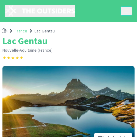
Accueil
France
Lac Gentau
Lac Gentau
Nouvelle-Aquitaine (France)
★
★
★
★
★