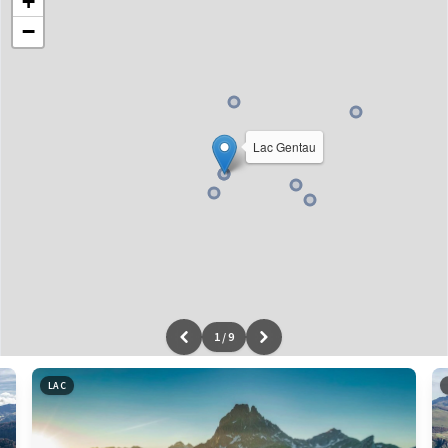
+
−
Lac Gentau
1
/
9
Leaflet
|
données ©
OpenStreetMap
/ODbL - rendu
OSM France
LAC