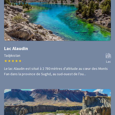
Lac Alaudin
Tadjikistan
★
★
★
★
★
Lac
Le lac Alaudin est situé à 2 780 mètres d'altitude au cœur des Monts
Fan dans la province de Sughd, au sud-ouest de l’ou...