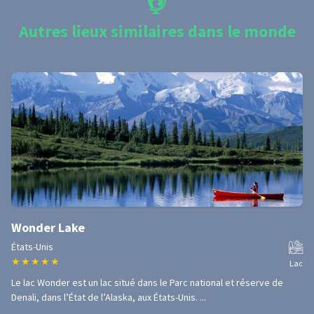
Autres lieux similaires dans le monde
Wonder Lake
États-Unis
★
★
★
★
★
Lac
Le lac Wonder est un lac situé dans le Parc national et réserve de
Denali, dans l’État de l’Alaska, aux États-Unis. ...