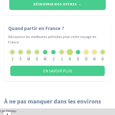
DÉCOUVRIR NOS OFFRES
→
Quand partir
en France
?
Découvrez les meilleures périodes pour votre voyage
en
France
.
J
F
M
A
M
J
J
A
S
O
N
D
EN SAVOIR PLUS
À ne pas manquer dans les environs
Lac Gentau