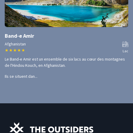
Band-e Amir
Afghanistan
★
★
★
★
★
Lac
Le Band-e Amir est un ensemble de six lacs au cœur des montagnes
de l'Hindou Kouch, en Afghanistan.
Ils se situent dan...