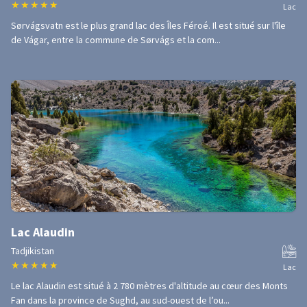
★
★
★
★
★
Lac
Sørvágsvatn est le plus grand lac des Îles Féroé. Il est situé sur l'île
de Vágar, entre la commune de Sørvágs et la com...
Lac Alaudin
Tadjikistan
★
★
★
★
★
Lac
Le lac Alaudin est situé à 2 780 mètres d'altitude au cœur des Monts
Fan dans la province de Sughd, au sud-ouest de l’ou...