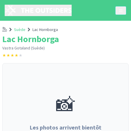
Accueil
Suède
Lac Hornborga
Lac Hornborga
Vastra Gotaland (Suède)
★
★
★
★
★
📸
Les photos arrivent bientôt