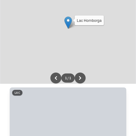
Lac Hornborga
1
/
1
Leaflet
|
données ©
OpenStreetMap
/ODbL - rendu
OSM France
LAC