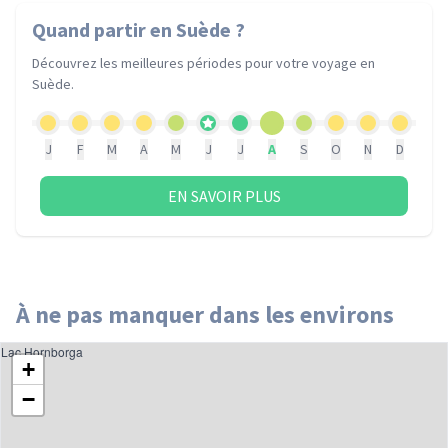
Quand partir
en Suède
?
Découvrez les meilleures périodes pour votre voyage
en
Suède
.
J
F
M
A
M
J
J
A
S
O
N
D
EN SAVOIR PLUS
À ne pas manquer dans les environs
Lac Hornborga
+
−