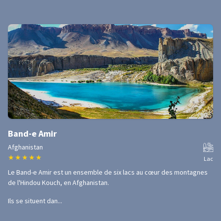
Band-e Amir
Afghanistan
★
★
★
★
★
Lac
Le Band-e Amir est un ensemble de six lacs au cœur des montagnes
de l'Hindou Kouch, en Afghanistan.
Ils se situent dan...