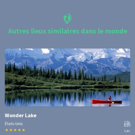
Autres lieux similaires dans le monde
Wonder Lake
États-Unis
★
★
★
★
★
Lac