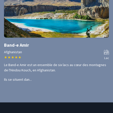
Band-e Amir
Afghanistan
★
★
★
★
★
Lac
Le Band-e Amir est un ensemble de six lacs au cœur des montagnes
de l'Hindou Kouch, en Afghanistan.
Ils se situent dan...