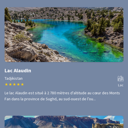
Lac Alaudin
Tadjikistan
★
★
★
★
★
Lac
Le lac Alaudin est situé à 2 780 mètres d'altitude au cœur des Monts
Fan dans la province de Sughd, au sud-ouest de l’ou...