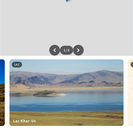
1
/
5
Leaflet
|
données ©
OpenStreetMap
/ODbL - rendu
OSM France
LAC
Lac Khar-Us