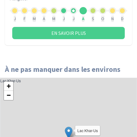
J
F
M
A
M
J
J
A
S
O
N
D
EN SAVOIR PLUS
À ne pas manquer dans les environs
Lac Khar-Us
+
−
Lac Khar-Us