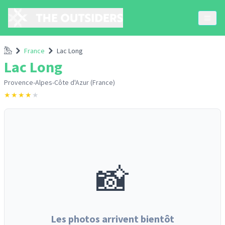
Accueil
France
Lac Long
Lac Long
Provence-Alpes-Côte d'Azur (France)
★
★
★
★
★
📸
Les photos arrivent bientôt