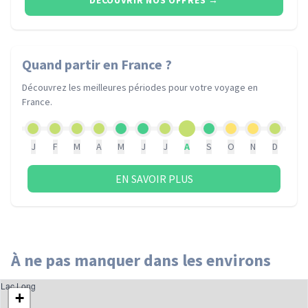
DÉCOUVRIR NOS OFFRES
→
Quand partir
en France
?
Découvrez les meilleures périodes pour votre voyage
en
France
.
J
F
M
A
M
J
J
A
S
O
N
D
EN SAVOIR PLUS
À ne pas manquer dans les environs
Lac Long
+