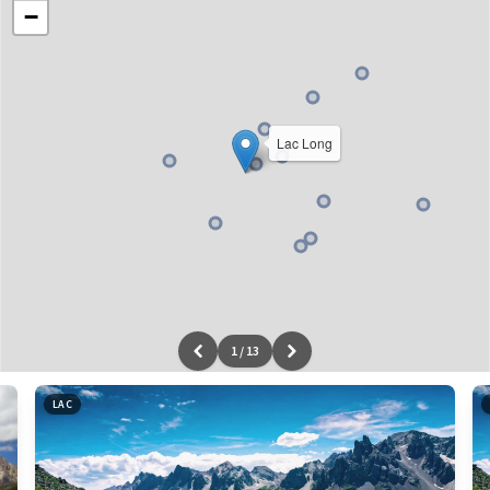
−
Lac Long
1
/
13
Leaflet
|
données ©
OpenStreetMap
/ODbL - rendu
OSM France
LAC