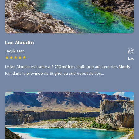
Lac Alaudin
Tadjikistan
★
★
★
★
★
Lac
Le lac Alaudin est situé à 2 780 mètres d'altitude au cœur des Monts
Fan dans la province de Sughd, au sud-ouest de l’ou...