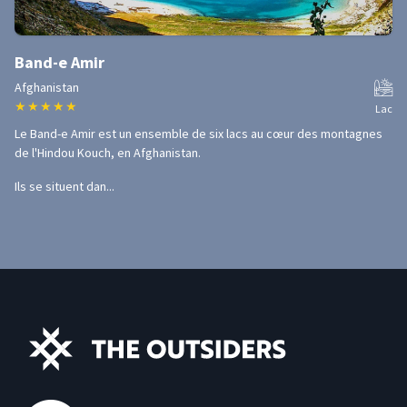
Band-e Amir
Afghanistan
★
★
★
★
★
Lac
Le Band-e Amir est un ensemble de six lacs au cœur des montagnes
de l'Hindou Kouch, en Afghanistan.
Ils se situent dan...