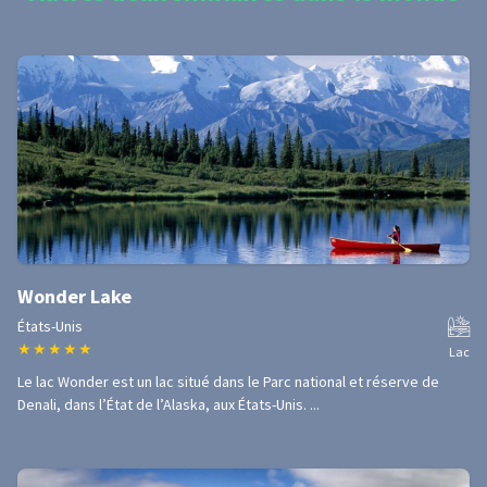
Wonder Lake
États-Unis
★
★
★
★
★
Lac
Le lac Wonder est un lac situé dans le Parc national et réserve de
Denali, dans l’État de l’Alaska, aux États-Unis. ...