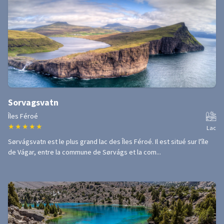
Sorvagsvatn
Îles Féroé
★
★
★
★
★
Lac
Sørvágsvatn est le plus grand lac des Îles Féroé. Il est situé sur l'île
de Vágar, entre la commune de Sørvágs et la com...