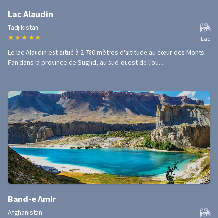
Lac Alaudin
Tadjikistan
★
★
★
★
★
Lac
Le lac Alaudin est situé à 2 780 mètres d'altitude au cœur des Monts
Fan dans la province de Sughd, au sud-ouest de l’ou...
Band-e Amir
Afghanistan