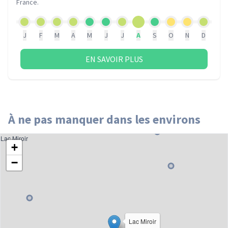
France
.
J
F
M
A
M
J
J
A
S
O
N
D
EN SAVOIR PLUS
À ne pas manquer dans les environs
Lac Miroir
+
−
Lac Miroir