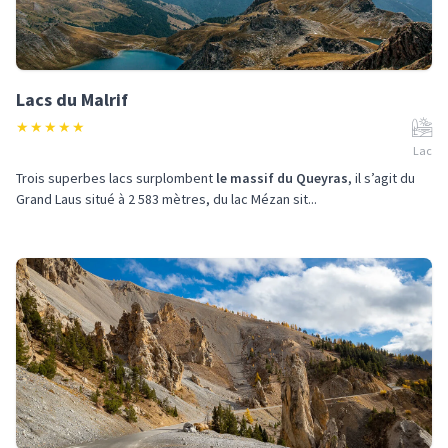
Lacs du Malrif
★
★
★
★
★
Lac
Trois superbes lacs surplombent
le massif du Queyras
, il s’agit du
Grand Laus situé à 2 583 mètres, du lac Mézan sit...