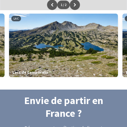
1
/
2
Leaflet
|
données ©
OpenStreetMap
/ODbL - rendu
OSM France
LAC
Lacs de Camporells
Envie de partir
en
France
?