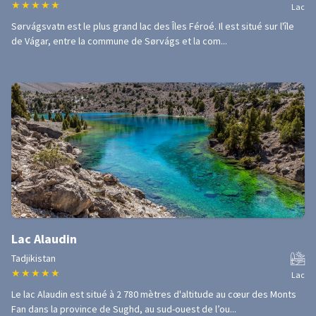
★
★
★
★
★
Lac
Sørvágsvatn est le plus grand lac des Îles Féroé. Il est situé sur l'île
de Vágar, entre la commune de Sørvágs et la com...
Lac Alaudin
Tadjikistan
★
★
★
★
★
Lac
Le lac Alaudin est situé à 2 780 mètres d'altitude au cœur des Monts
Fan dans la province de Sughd, au sud-ouest de l’ou...