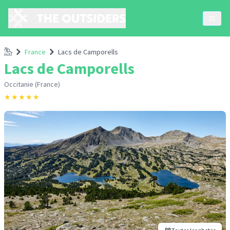
Accueil
France
Lacs de Camporells
Lacs de Camporells
Occitanie (France)
★
★
★
★
★