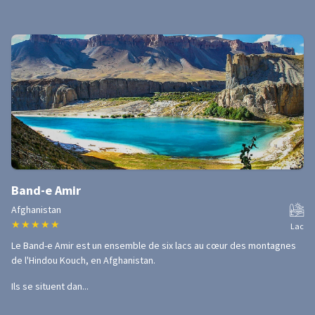
Band-e Amir
Afghanistan
★
★
★
★
★
Lac
Le Band-e Amir est un ensemble de six lacs au cœur des montagnes
de l'Hindou Kouch, en Afghanistan.
Ils se situent dan...