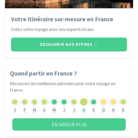
Votre itinéraire sur-mesure en France
Créez votre voyage avec nos experts locaux
DÉCOUVRIR NOS OFFRES
→
Quand partir
en France
?
Découvrez les meilleures périodes pour votre voyage
en
France
.
J
F
M
A
M
J
J
A
S
O
N
D
EN SAVOIR PLUS