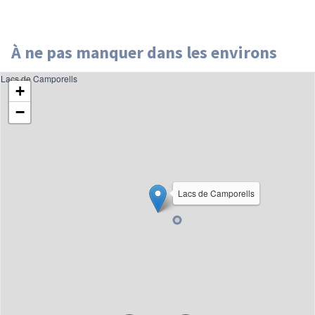
À ne pas manquer dans les environs
Lacs de Camporells
+
−
Lacs de Camporells