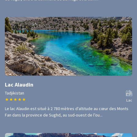
Lac Alaudin
Tadjikistan
★
★
★
★
★
Lac
Le lac Alaudin est situé à 2 780 mètres d'altitude au cœur des Monts
Fan dans la province de Sughd, au sud-ouest de l’ou...