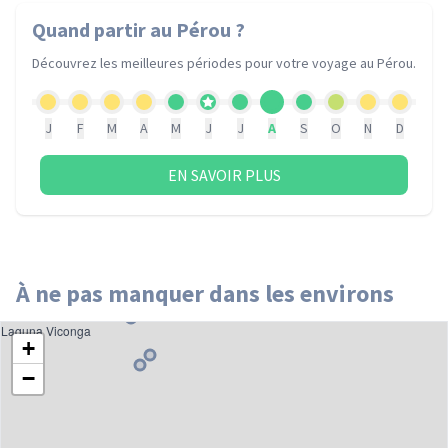
Quand partir
au Pérou
?
Découvrez les meilleures périodes pour votre voyage
au Pérou
.
J
F
M
A
M
J
J
A
S
O
N
D
EN SAVOIR PLUS
À ne pas manquer dans les environs
Laguna Viconga
+
−