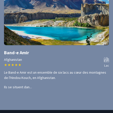
Band-e Amir
Afghanistan
★
★
★
★
★
Lac
Le Band-e Amir est un ensemble de six lacs au cœur des montagnes
de l'Hindou Kouch, en Afghanistan.
Ils se situent dan...