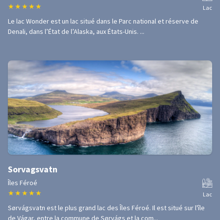
★
★
★
★
★
Lac
Le lac Wonder est un lac situé dans le Parc national et réserve de
Denali, dans l’État de l’Alaska, aux États-Unis. ...
Sorvagsvatn
Îles Féroé
★
★
★
★
★
Lac
Sørvágsvatn est le plus grand lac des Îles Féroé. Il est situé sur l'île
de Vágar, entre la commune de Sørvágs et la com...