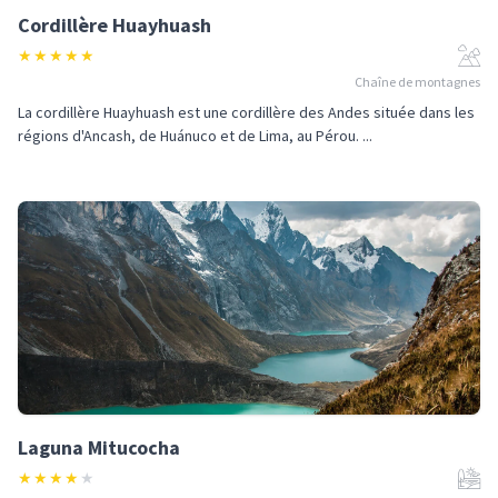
Cordillère Huayhuash
★
★
★
★
★
Chaîne de montagnes
La cordillère Huayhuash est une cordillère des Andes située dans les
régions d'Ancash, de Huánuco et de Lima, au Pérou. ...
Laguna Mitucocha
★
★
★
★
★