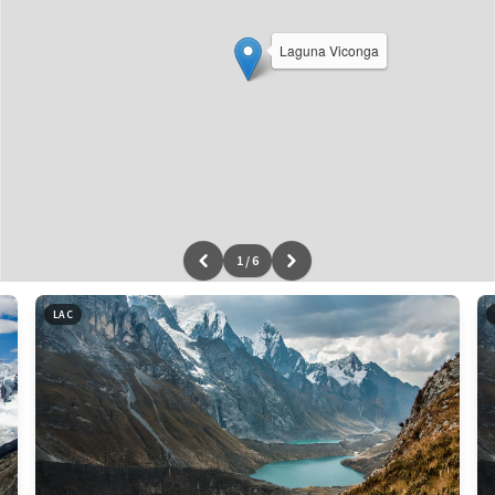
Laguna Viconga
1
/
6
Leaflet
|
données ©
OpenStreetMap
/ODbL - rendu
OSM France
LAC