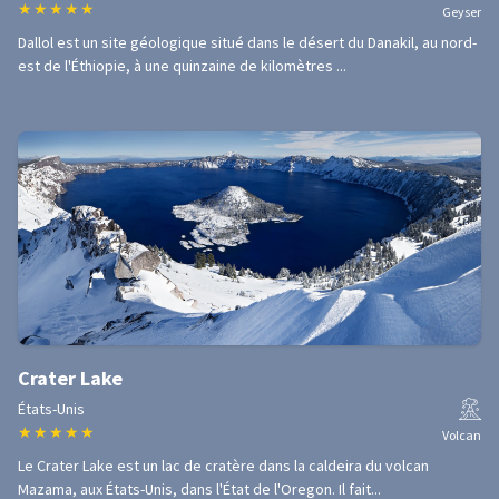
★
★
★
★
★
Geyser
Dallol est un site géologique situé dans le désert du Danakil, au nord-
est de l'Éthiopie, à une quinzaine de kilomètres ...
Crater Lake
États-Unis
★
★
★
★
★
Volcan
Le Crater Lake est un lac de cratère dans la caldeira du volcan
Mazama, aux États-Unis, dans l'État de l'Oregon. Il fait...