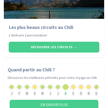
Les plus beaux circuits au Chili
1 itinéraire à personnaliser
DÉCOUVRIR LES CIRCUITS
→
Quand partir
au Chili
?
Découvrez les meilleures périodes pour votre voyage
au Chili
.
J
F
M
A
M
J
J
A
S
O
N
D
EN SAVOIR PLUS