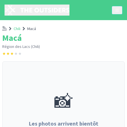
Accueil
Chili
Macá
Macá
Région des Lacs (Chili)
★
★
★
★
★
📸
Les photos arrivent bientôt