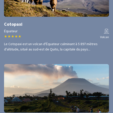
Cotopaxi
Équateur
★
★
★
★
★
Volcan
Le Cotopaxi est un volcan d'Équateur culminant à 5 897 mètres
d'altitude, situé au sud-est de Quito, la capitale du pays...