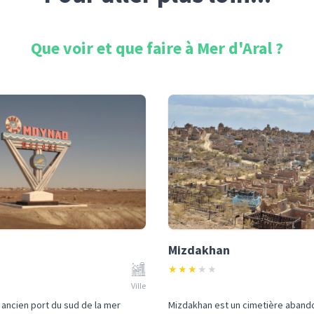
Que voir et que faire à
Mer d'Aral
?
Mizdakhan
★
★
★
★
★
Ville
ancien port du sud de la mer
Mizdakhan est un cimetière aband