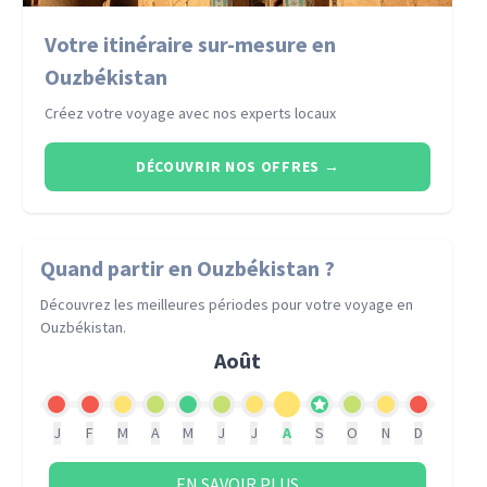
Votre itinéraire sur-mesure en
Ouzbékistan
Créez votre voyage avec nos experts locaux
DÉCOUVRIR NOS OFFRES
→
Quand partir
en Ouzbékistan
?
Découvrez les meilleures périodes pour votre voyage
en
Ouzbékistan
.
Août
J
F
M
A
M
J
J
A
S
O
N
D
EN SAVOIR PLUS