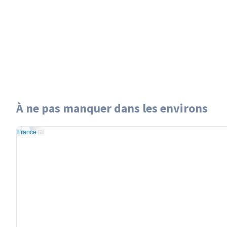
À ne pas manquer dans les environs
let
|
données ©
Mer d'Aral
treetMap
/ODbL
Mer d'Aral
u
OSM France
+
−