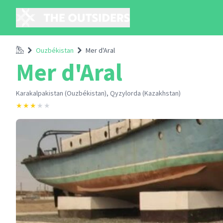
Accueil
Ouzbékistan
Mer d'Aral
Mer d'Aral
Karakalpakistan (Ouzbékistan), Qyzylorda (Kazakhstan)
★
★
★
★
★