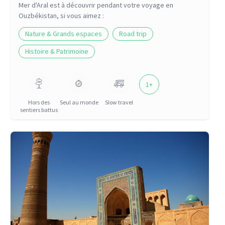
Mer d'Aral
est à découvrir pendant votre voyage
en
Ouzbékistan
, si vous aimez :
Nature & Grands espaces
Road trip
Histoire & Patrimoine
1
+
Hors des
Seul au monde
Slow travel
sentiers battus