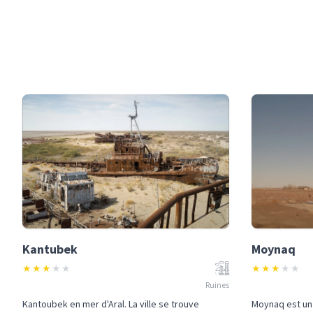
Kantubek
Moynaq
★
★
★
★
★
★
★
★
★
★
Ruines
Kantoubek en mer d'Aral. La ville se trouve
Moynaq est un 