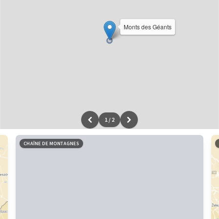
Monts des Géants
1
/
2
Leaflet
|
données ©
OpenStreetMap
/ODbL - rendu
OSM France
CHAÎNE DE MONTAGNES