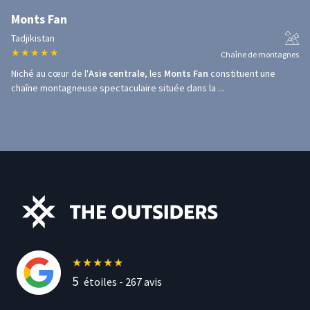
Monts Fan
Tadjikistan
★
★
★
★
★
Chaîne de montagnes
Niché au cœur de l'
Asie centrale
, les
Monts Fan
constituent une
chaîne montagneuse spectaculaire située dans la ...
★
★
★
★
★
5
étoiles -
267
avis