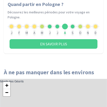
Quand partir
en Pologne
?
Découvrez les meilleures périodes pour votre voyage
en
Pologne
.
J
F
M
A
M
J
J
A
S
O
N
D
EN SAVOIR PLUS
À ne pas manquer dans les environs
Monts des Géants
+
−