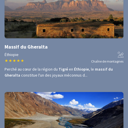
Massif du Gheralta
Éthiopie
★
★
★
★
★
Chaîne de montagnes
Perché au cœur de la région du
Tigré
en
Éthiopie
, le
massif du
Gheralta
constitue l'un des joyaux méconnus d...