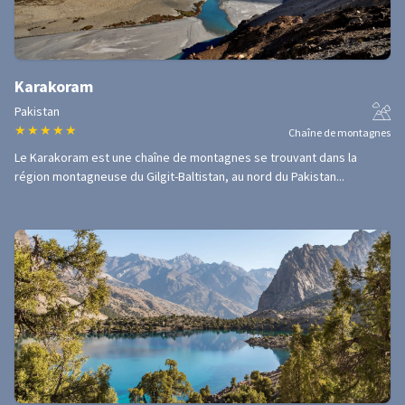
Karakoram
Pakistan
★
★
★
★
★
Chaîne de montagnes
Le Karakoram est une chaîne de montagnes se trouvant dans la
région montagneuse du Gilgit-Baltistan, au nord du Pakistan...