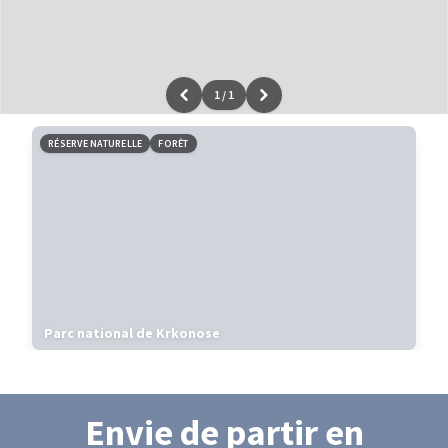
1
/
1
Leaflet
|
données ©
OpenStreetMap
/ODbL - rendu
OSM France
RÉSERVE NATURELLE
FORÊT
Parc national de Krkonose
Envie de partir
en