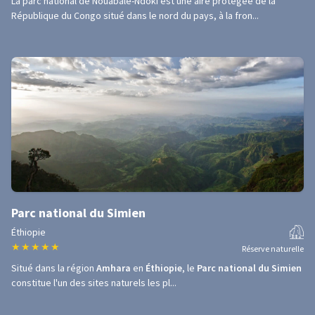
La parc national de Nouabalé-Ndoki est une aire protégée de la
République du Congo situé dans le nord du pays, à la fron...
Parc national du Simien
Éthiopie
★
★
★
★
★
Réserve naturelle
Situé dans la région
Amhara
en
Éthiopie
, le
Parc national du Simien
constitue l'un des sites naturels les pl...