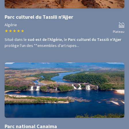
Parc culturel du Tassili n'Ajjer
Algérie
★
★
★
★
★
Plateau
Situé dans le
sud-est de l'Algérie
, le
Parc culturel du Tassili n'Ajjer
protège l'un des **ensembles d'art rupes...
Parc national Canaima