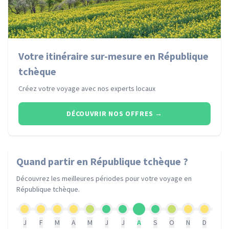
Votre itinéraire sur-mesure en République
tchèque
Créez votre voyage avec nos experts locaux
DÉCOUVRIR NOS OFFRES
→
Quand partir
en République tchèque
?
Découvrez les meilleures périodes pour votre voyage
en
République tchèque
.
J
F
M
A
M
J
J
A
S
O
N
D