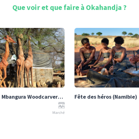
Que voir et que faire à
Okahandja
?
Okahandja Mbangura Woodcarvers Craft Market
Fête des héros (Namibie)
Marché