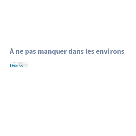
À ne pas manquer dans les environs
flet
|
données ©
Okahandja
StreetMap
/ODbL
Okahandja
du
OSM France
+
−