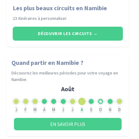
Les plus beaux circuits en Namibie
23 itinéraires à personnaliser
DÉCOUVRIR LES CIRCUITS
→
Quand partir
en Namibie
?
Découvrez les meilleures périodes pour votre voyage
en
Namibie
.
Août
J
F
M
A
M
J
J
A
S
O
N
D
EN SAVOIR PLUS