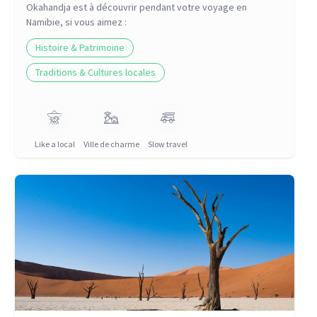
Okahandja
est à découvrir pendant votre voyage
en
Namibie
, si vous aimez :
Histoire & Patrimoine
Traditions & Cultures locales
Like a local
Ville de charme
Slow travel