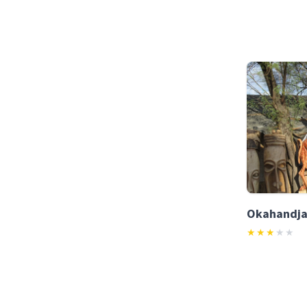
★
★
★
★
★