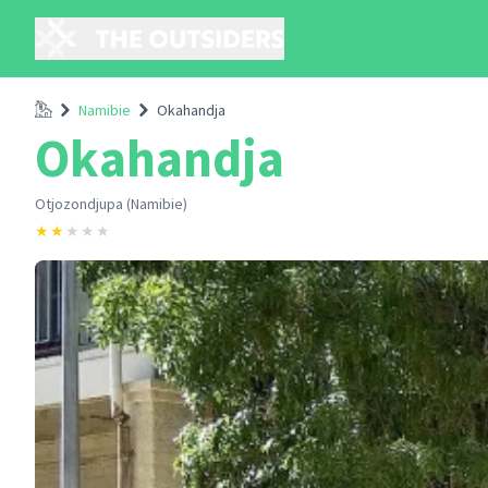
Accueil
Namibie
Okahandja
Okahandja
Otjozondjupa (Namibie)
★
★
★
★
★