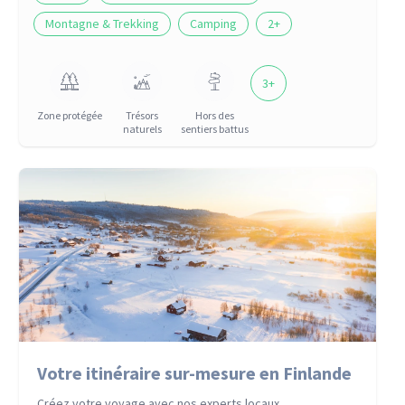
Montagne & Trekking
Camping
2
+
3
+
Zone protégée
Trésors
Hors des
naturels
sentiers battus
Votre itinéraire sur-mesure en Finlande
Créez votre voyage avec nos experts locaux