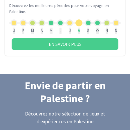
Découvrez les meilleures périodes pour votre voyage
en
Palestine
.
J
F
M
A
M
J
J
A
S
O
N
D
EN SAVOIR PLUS
Envie de partir
en
Palestine
?
Découvrez notre sélection de lieux et
d'expériences
en Palestine