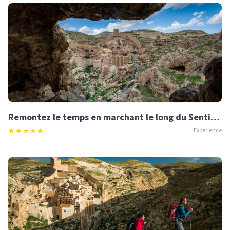
Remontez le temps en marchant le long du Sentier d'Abraham
★
★
★
★
★
Expérience