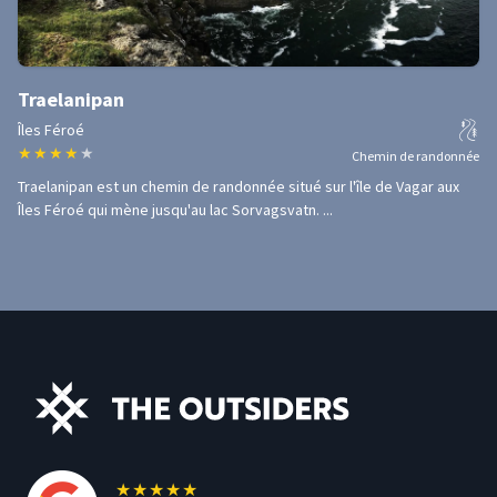
Traelanipan
Îles Féroé
★
★
★
★
★
Chemin de randonnée
Traelanipan est un chemin de randonnée situé sur l'île de Vagar aux
Îles Féroé qui mène jusqu'au lac Sorvagsvatn. ...
★
★
★
★
★