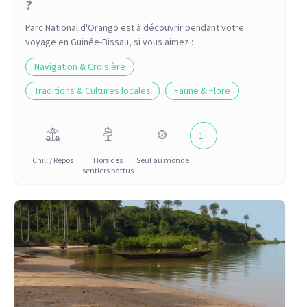
?
Parc National d'Orango
est à découvrir pendant votre
voyage
en Guinée-Bissau
, si vous aimez :
Navigation & Croisière
Traditions & Cultures locales
Faune & Flore
1
+
Chill / Repos
Hors des
Seul au monde
sentiers battus