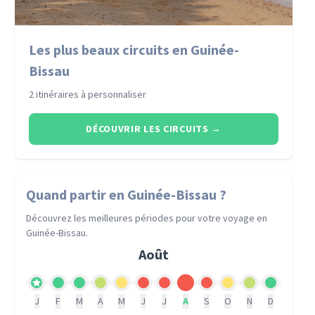
Les plus beaux circuits en Guinée-
Bissau
2 itinéraires à personnaliser
DÉCOUVRIR LES CIRCUITS
→
Quand partir
en Guinée-Bissau
?
Découvrez les meilleures périodes pour votre voyage
en
Guinée-Bissau
.
Août
J
F
M
A
M
J
J
A
S
O
N
D