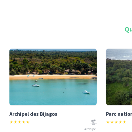
Qu
Archipel des Bijagos
★
★
★
★
★
★
★
★
★
★
Archipel