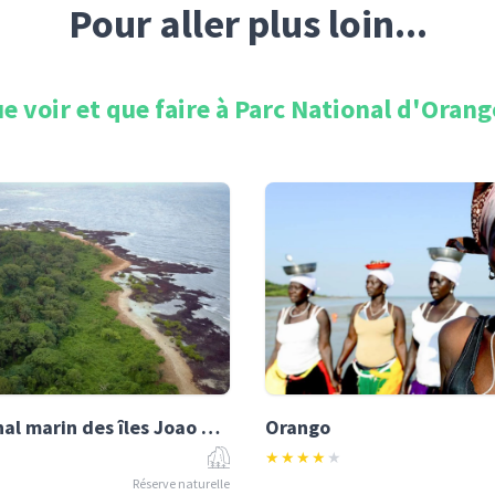
Pour aller plus loin...
e voir et que faire à
Parc National d'Orang
Parc national marin des îles Joao Vieira-Poilao
Orango
★
★
★
★
★
Réserve naturelle