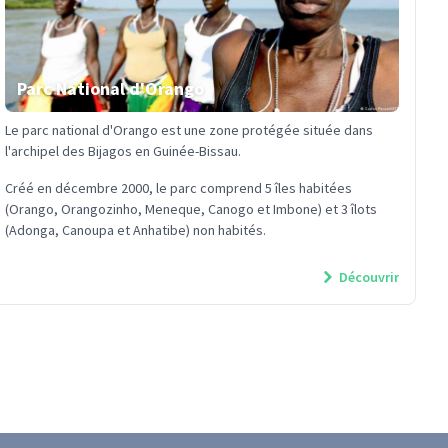
Parc National d'Orango
Le parc national d'Orango est une zone protégée située dans
l'archipel des Bijagos en Guinée-Bissau.
Créé en décembre 2000, le parc comprend 5 îles habitées
(Orango, Orangozinho, Meneque, Canogo et Imbone) et 3 îlots
(Adonga, Canoupa et Anhatibe) non habités.
Le Parc National ...
Découvrir