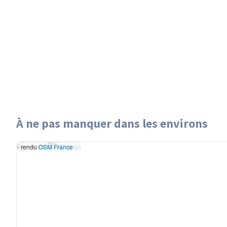
À ne pas manquer dans les environs
Leaflet
|
données ©
Parc National d'Orango
OpenStreetMap
/ODbL
Parc National d'Orango
- rendu
OSM France
+
−