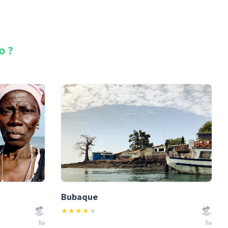
o
?
Bubaque
★
★
★
★
★
Île
Île