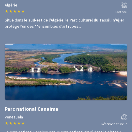
Algérie
★
★
★
★
★
Plateau
Situé dans le
sud-est de l'Algérie
, le
Parc culturel du Tassili n'Ajjer
protège l'un des **ensembles d'art rupes...
Parc national Canaima
Venezuela
★
★
★
★
★
Réserve naturelle