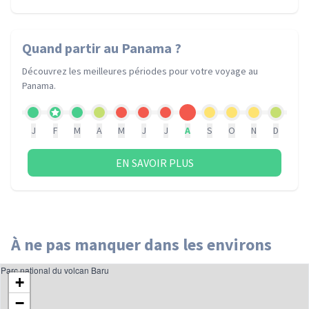
Quand partir
au Panama
?
Découvrez les meilleures périodes pour votre voyage
au
Panama
.
J
F
M
A
M
J
J
A
S
O
N
D
EN SAVOIR PLUS
À ne pas manquer dans les environs
Parc national du volcan Baru
+
−