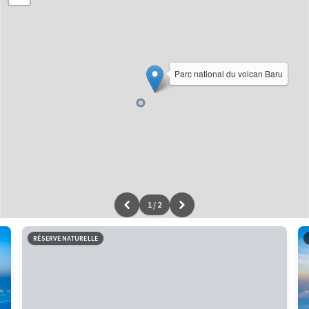
Parc national du volcan Baru
1
/
2
Leaflet
|
données ©
OpenStreetMap
/ODbL - rendu
OSM France
RÉSERVE NATURELLE