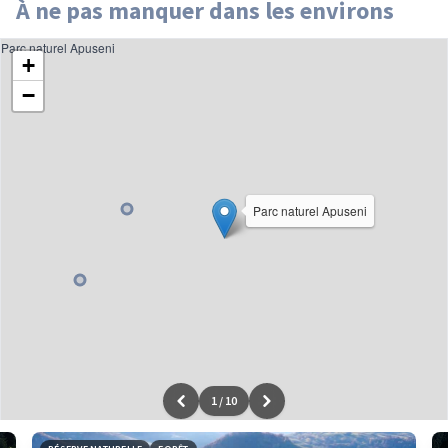
À ne pas manquer dans les environs
Parc naturel Apuseni
+
−
Parc naturel Apuseni
1
/
10
Leaflet
|
données ©
OpenStreetMap
/ODbL - rendu
OSM France