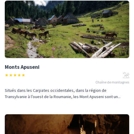
Monts Apuseni
★
★
★
★
★
Chaîne de montagnes
Situés dans les Carpates occidentales, dans la région de
Transylvanie à l’ouest de la Roumanie, les Mont Apuseni sont un...