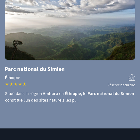
Parc national du Simien
Éthiopie
★
★
★
★
★
Réserve naturelle
Situé dans la région
Amhara
en
Éthiopie
, le
Parc national du Simien
constitue l'un des sites naturels les pl...