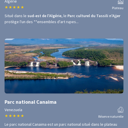
Algérie
★
★
★
★
★
Plateau
Situé dans le
sud-est de l'Algérie
, le
Parc culturel du Tassili n'Ajjer
protège l'un des **ensembles d'art rupes...
Parc national Canaima
Venezuela
★
★
★
★
★
Réserve naturelle
Le parc national Canaima est un parc national situé dans le plateau