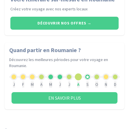
Créez votre voyage avec nos experts locaux
DÉCOUVRIR NOS OFFRES
→
Quand partir
en Roumanie
?
Découvrez les meilleures périodes pour votre voyage
en
Roumanie
.
J
F
M
A
M
J
J
A
S
O
N
D
EN SAVOIR PLUS