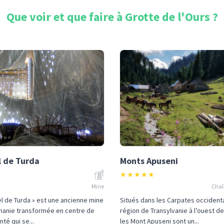
Que voir et que faire à
Grotte de l'Ours
?
l de Turda
Monts Apuseni
★
★
★
★
★
Mine
Chaî
el de Turda » est une ancienne mine
Situés dans les Carpates occidenta
manie transformée en centre de
région de Transylvanie à l’ouest d
nté qui se...
les Mont Apuseni sont un...