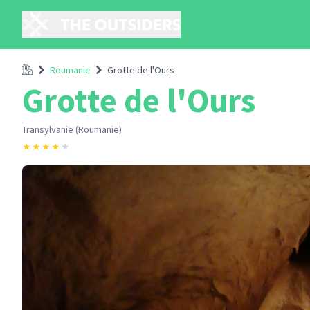
Accueil
Roumanie
Grotte de l'Ours
Grotte de l'Ours
Transylvanie (Roumanie)
★
★
★
★
★