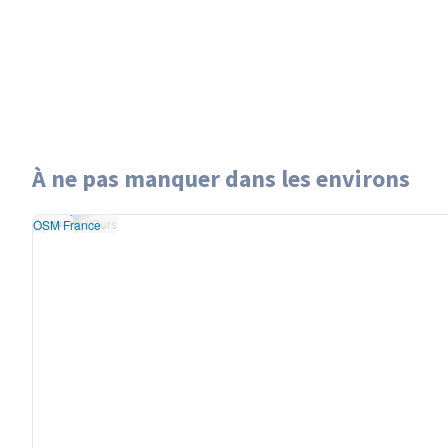
À ne pas manquer dans les environs
Leaflet
|
données ©
Grotte de l'Ours
penStreetMap
/ODbL
Grotte de l'Ours
 rendu
OSM France
+
−