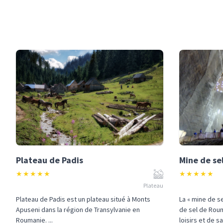
Plateau de Padis
Mine de se
★
★
★
★
★
★
★
★
★
★
Plateau
Plateau de Padis est un plateau situé à Monts
La « mine de s
Apuseni dans la région de Transylvanie en
de sel de Rou
Roumanie. ...
loisirs et de sa