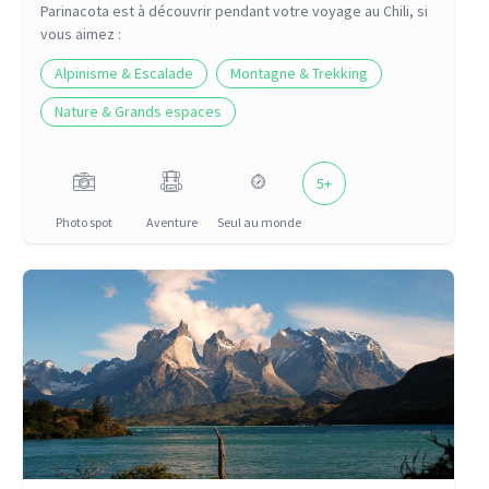
Parinacota
est à découvrir pendant votre voyage
au Chili
, si
vous aimez :
Alpinisme & Escalade
Montagne & Trekking
Nature & Grands espaces
5
+
Photo spot
Aventure
Seul au monde