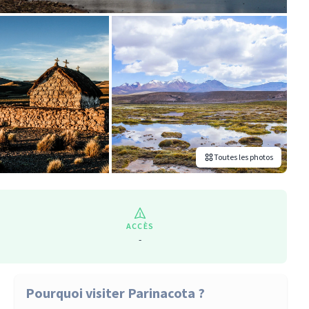
Toutes les photos
ACCÈS
-
Pourquoi visiter Parinacota ?