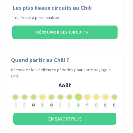
Les plus beaux circuits au Chili
1 itinéraire à personnaliser
DÉCOUVRIR LES CIRCUITS
→
Quand partir
au Chili
?
Découvrez les meilleures périodes pour votre voyage
au
Chili
.
Août
J
F
M
A
M
J
J
A
S
O
N
D
EN SAVOIR PLUS