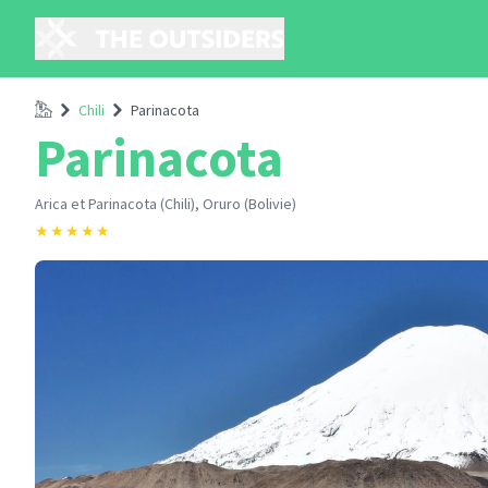
Accueil
Chili
Parinacota
Parinacota
Arica et Parinacota (Chili), Oruro (Bolivie)
★
★
★
★
★