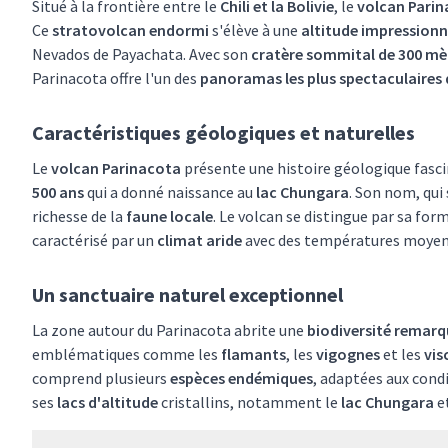
Situé à la frontière entre le
Chili et la Bolivie
, le
volcan Pari
Ce
stratovolcan endormi
s'élève à une
altitude impressionn
Nevados de Payachata. Avec son
cratère sommital de 300 mè
Parinacota offre l'un des
panoramas les plus spectaculaires 
Caractéristiques géologiques et naturelles
Le
volcan Parinacota
présente une histoire géologique fasc
500 ans
qui a donné naissance au
lac Chungara
. Son nom, qui 
richesse de la
faune locale
. Le volcan se distingue par sa fo
caractérisé par un
climat aride
avec des températures moyenne
Un sanctuaire naturel exceptionnel
La zone autour du Parinacota abrite une
biodiversité remarq
emblématiques comme les
flamants
, les
vigognes
et les
vis
comprend plusieurs
espèces endémiques
, adaptées aux cond
ses
lacs d'altitude
cristallins, notamment le
lac Chungara
e