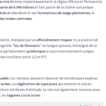
nacota
domine majestueusement la région d'Arica et Parinacota.
ante de 6 348 mètres
et fait partie de la chaîne volcanique
tres
de diamètre et ses
formations de neige pénitentes
, le
des Andes centrales
.
inante, marquée par un
effondrement majeur
il y a environ
13
signifie "
lac de flamants
" en langue aymara, témoigne de la
rme parfaitement
symétrique
et son environnement unique,
s oscillant entre 2,5 et 6°C.
uable
. Les visiteurs peuvent observer de nombreuses espèces
caches
. La
végétation de type puna
qui entoure le volcan
itions extrêmes d'altitude. Le site est également reconnu pour
t les
lagunes Cotacotani
.