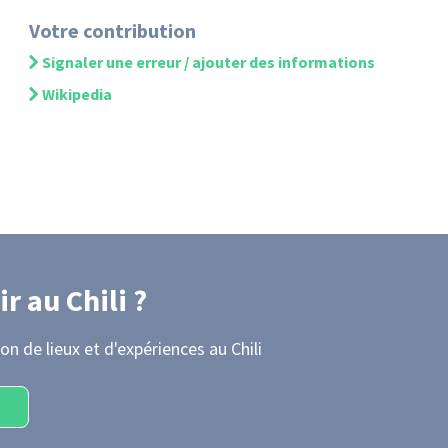
Votre contribution
Signaler une erreur / ajouter des informations
Wikipedia
ir
au Chili
?
on de lieux et d'expériences
au Chili