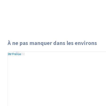
À ne pas manquer dans les environs
eaflet
|
données ©
Poneas Lake
nStreetMap
/ODbL
Poneas Lake
endu
OSM France
+
−