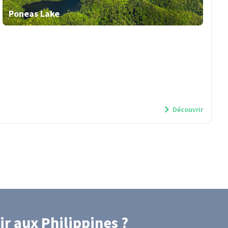
Poneas Lake
Découvrir
ir
aux Philippines
?