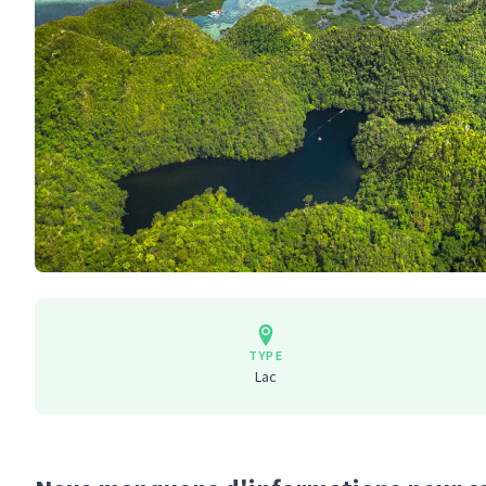
TYPE
Lac