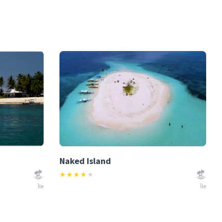
Naked Island
★
★
★
★
★
Île
Île