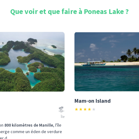
Que voir et que faire à
Poneas Lake
?
Mam-on Island
★
★
★
★
★
Île
ron
800 kilomètres de Manille
, l'île
erge comme un éden de verdure
r d...