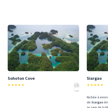
Sohoton Cove
Siargao
★
★
★
★
★
★
★
★
★
★
Lac
Nichée à envi
de
Siargao
ém
au sein de la Me