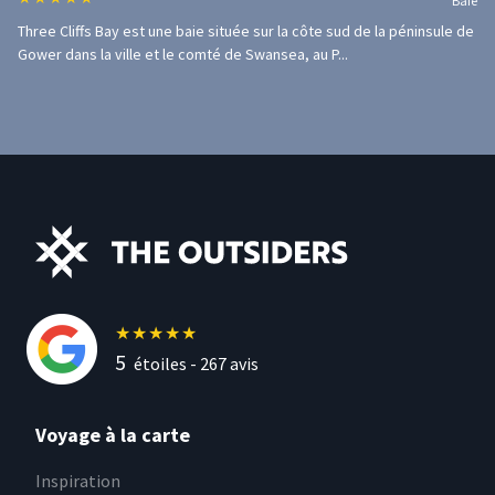
Baie
Three Cliffs Bay est une baie située sur la côte sud de la péninsule de
Gower dans la ville et le comté de Swansea, au P...
★
★
★
★
★
5
étoiles -
267
avis
Voyage à la carte
Inspiration