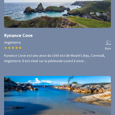
Kynance Cove
Angleterre
★
★
★
★
★
Baie
Kynance Cove est une anse du côté est de Mount's Bay, Cornwall,
Angleterre. Il est situé sur la péninsule Lizard à envir...