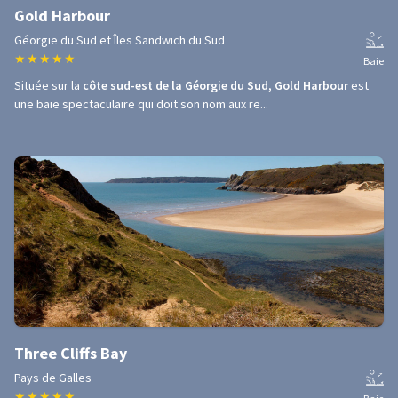
Gold Harbour
Géorgie du Sud et Îles Sandwich du Sud
★
★
★
★
★
Baie
Située sur la
côte sud-est de la Géorgie du Sud
,
Gold Harbour
est
une baie spectaculaire qui doit son nom aux re...
Three Cliffs Bay
Pays de Galles
★
★
★
★
★