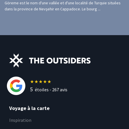
Göreme est le nom d'une vallée et d'une localité de Turquie situées
dans la province de Nevşehir en Cappadoce. Le bourg ...
★
★
★
★
★
5
étoiles -
267
avis
Voyage à la carte
Inspiration