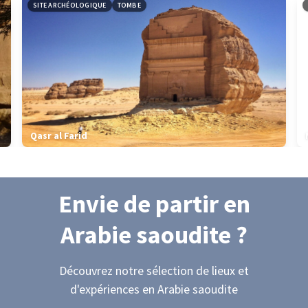
SITE ARCHÉOLOGIQUE
TOMBE
Qasr al Farid
Envie de partir
en
Arabie saoudite
?
Découvrez notre sélection de lieux et
d'expériences
en Arabie saoudite