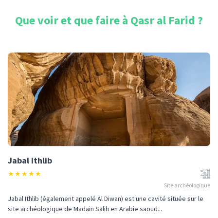
Que voir et que faire à
Qasr al Farid
?
Jabal Ithlib
★
★
★
★
★
Site archéologique
Jabal Ithlib (également appelé Al Diwan) est une cavité située sur le
site archéologique de Madain Salih en Arabie saoud...