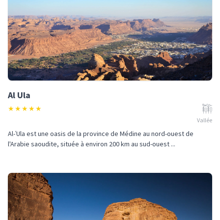
Al Ula
★
★
★
★
★
Vallée
Al-ʿUla est une oasis de la province de Médine au nord-ouest de
l'Arabie saoudite, située à environ 200 km au sud-ouest ...