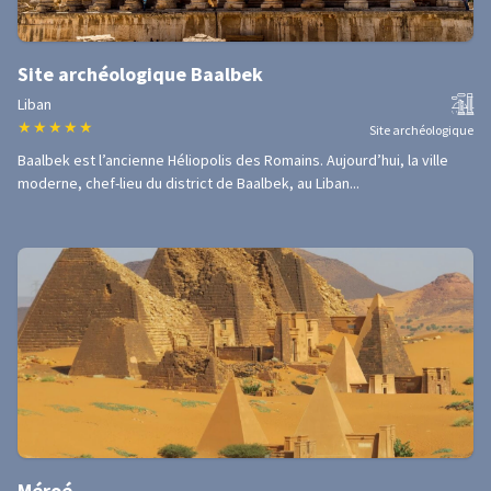
Site archéologique Baalbek
Liban
★
★
★
★
★
Site archéologique
Baalbek est l’ancienne Héliopolis des Romains. Aujourd’hui, la ville
moderne, chef-lieu du district de Baalbek, au Liban...
Méroé