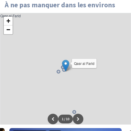
À ne pas manquer dans les environs
Qasr al Farid
+
−
Qasr al Farid
1
/
10
Leaflet
|
données ©
OpenStreetMap
/ODbL - rendu
OSM France