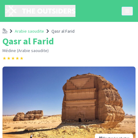
Accueil
Arabie saoudite
Qasr al Farid
Qasr al Farid
Médine (Arabie saoudite)
★
★
★
★
★