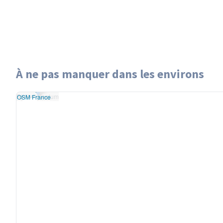
À ne pas manquer dans les environs
Leaflet
|
données ©
Rivière Neelum
penStreetMap
/ODbL
Rivière Neelum
 rendu
OSM France
+
−