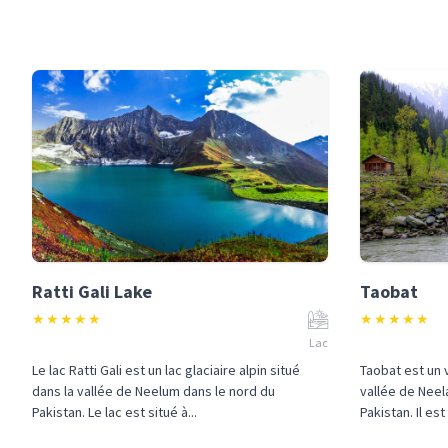
Ratti Gali Lake
Taobat
★
★
★
★
★
★
★
★
★
★
Lac
Le lac Ratti Gali est un lac glaciaire alpin situé
Taobat est un 
dans la vallée de Neelum dans le nord du
vallée de Nee
Pakistan. Le lac est situé à...
Pakistan. Il est 