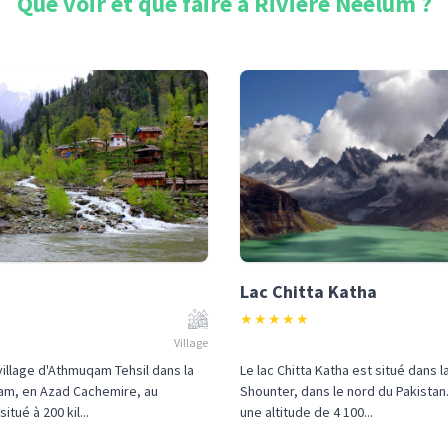
Que voir et que faire à
Rivière Neelum
?
Lac Chitta Katha
★
★
★
★
★
Village
village d'Athmuqam Tehsil dans la
Le lac Chitta Katha est situé dans l
lam, en Azad Cachemire, au
Shounter, dans le nord du Pakistan. 
situé à 200 kil...
une altitude de 4 100...