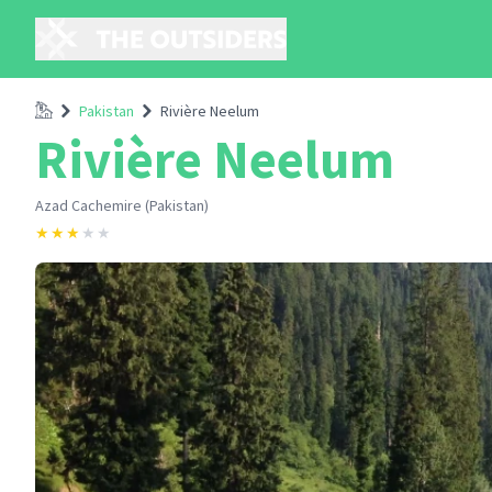
Accueil
Pakistan
Rivière Neelum
Rivière Neelum
Azad Cachemire (Pakistan)
★
★
★
★
★