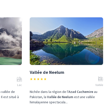
Vallée de Neelum
★
★
★
★
★
Lac
Vallée
a vallée de
Nichée dans la région de l'
Azad Cachemire
au
Il est situé à
Pakistan, la
Vallée de Neelum
est une vallée
himalayenne spectacula...