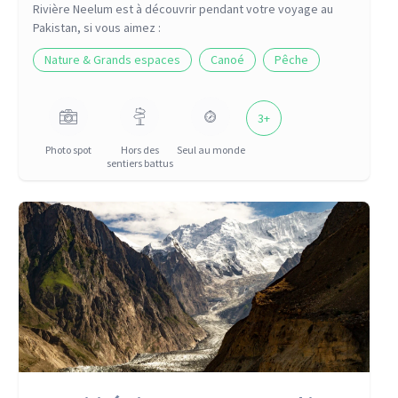
Rivière Neelum
est à découvrir pendant votre voyage
au
Pakistan
, si vous aimez :
Nature & Grands espaces
Canoé
Pêche
3
+
Photo spot
Hors des
Seul au monde
sentiers battus