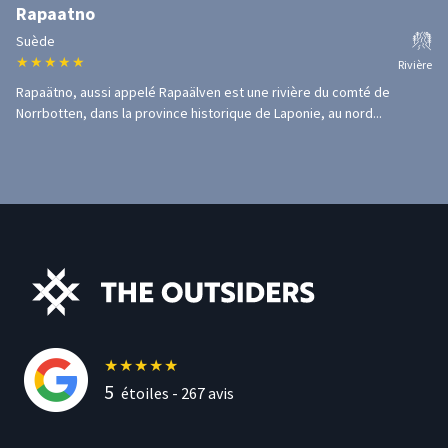
Rapaatno
Suède
★
★
★
★
★
Rivière
Rapaätno, aussi appelé Rapaälven est une rivière du comté de
Norrbotten, dans la province historique de Laponie, au nord...
★
★
★
★
★
5
étoiles -
267
avis