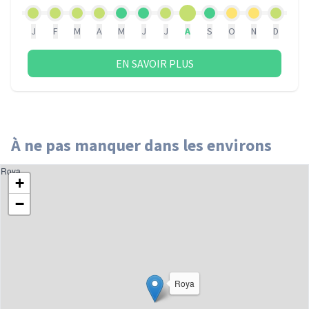
J
F
M
A
M
J
J
A
S
O
N
D
EN SAVOIR PLUS
À ne pas manquer dans les environs
Roya
+
−
Roya