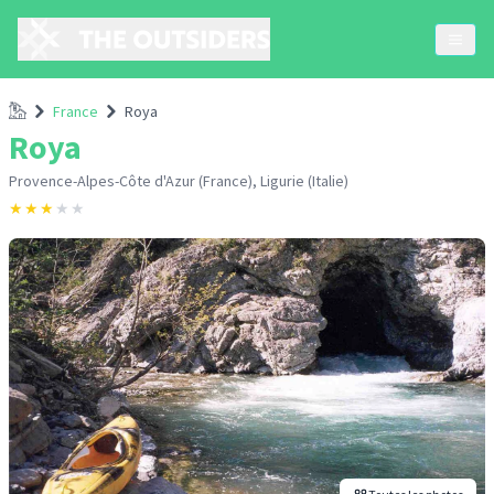
Accueil
France
Roya
Roya
Provence-Alpes-Côte d'Azur (France), Ligurie (Italie)
★
★
★
★
★