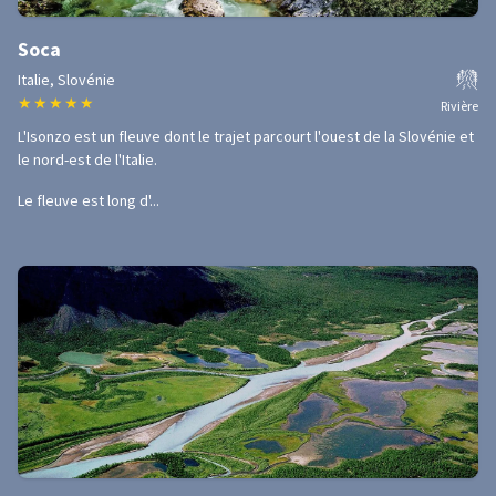
Soca
Italie, Slovénie
★
★
★
★
★
Rivière
L'Isonzo est un fleuve dont le trajet parcourt l'ouest de la Slovénie et
le nord-est de l'Italie.
Le fleuve est long d'...