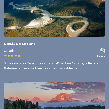
Rivière Nahanni
Canada
★
★
★
★
★
Rivière
Située dans les
Territoires du Nord-Ouest au Canada
, la
Rivière
Nahanni
représente l'une des voies navigables sa...