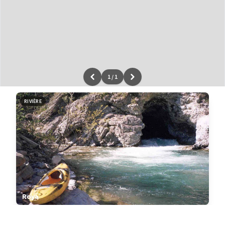
1
/
1
Leaflet
|
données ©
OpenStreetMap
/ODbL - rendu
OSM France
RIVIÈRE
Roya