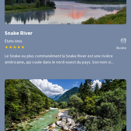
Snake River
États-Unis
★
★
★
★
★
Rivière
Le Snake ou plus communément la Snake River est une rivière
américaine, qui coule dans le nord-ouest du pays. Son nom si...