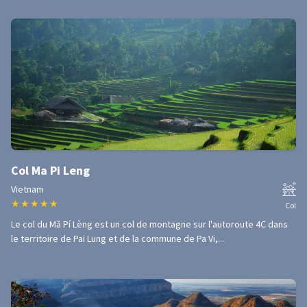
Col Ma Pi Leng
Vietnam
★
★
★
★
★
Col
Le col du Mã Pí Lèng est un col de montagne sur l'autoroute 4C dans
le territoire de Pai Lung et de la commune de Pa Vi,...