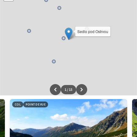
Sedlo pod Ostrvou
1
/
15
Leaflet
|
données ©
OpenStreetMap
/ODbL - rendu
OSM France
COL
POINT DE VUE