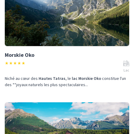
Morskie Oko
★
★
★
★
★
Lac
Niché au cœur des
Hautes Tatras
, le
lac Morskie Oko
constitue l'un
des **joyaux naturels les plus spectaculaires...