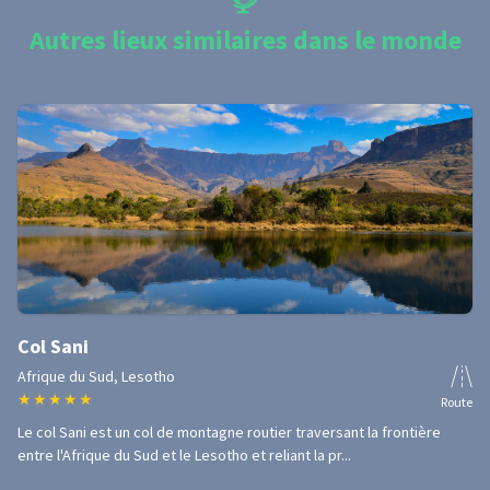
Autres lieux similaires dans le monde
Col Sani
Afrique du Sud, Lesotho
★
★
★
★
★
Route
Le col Sani est un col de montagne routier traversant la frontière
entre l'Afrique du Sud et le Lesotho et reliant la pr...