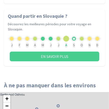
Quand partir
en Slovaquie
?
Découvrez les meilleures périodes pour votre voyage
en
Slovaquie
.
J
F
M
A
M
J
J
A
S
O
N
D
EN SAVOIR PLUS
À ne pas manquer dans les environs
Sedlo pod Ostrvou
+
−