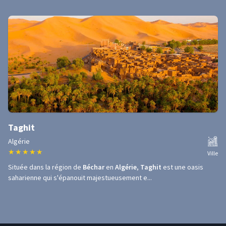
Taghit
Algérie
★
★
★
★
★
Ville
Située dans la région de
Béchar
en
Algérie
,
Taghit
est une oasis
saharienne qui s'épanouit majestueusement e...