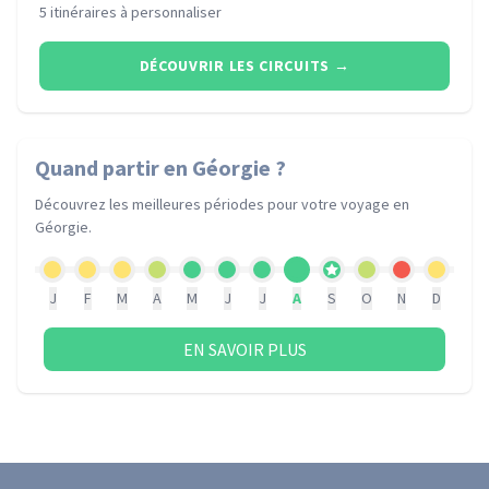
5 itinéraires à personnaliser
DÉCOUVRIR LES CIRCUITS
→
Quand partir
en Géorgie
?
Découvrez les meilleures périodes pour votre voyage
en
Géorgie
.
J
F
M
A
M
J
J
A
S
O
N
D
EN SAVOIR PLUS