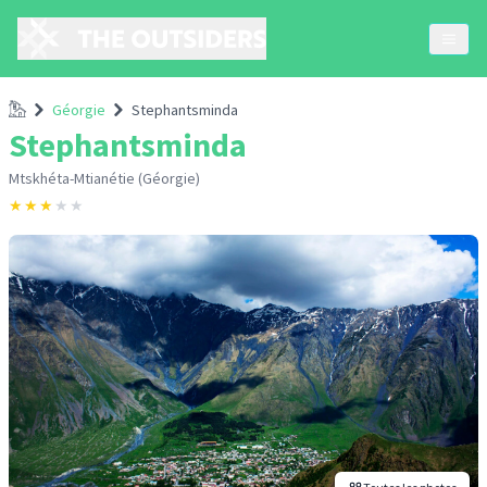
Accueil
Géorgie
Stephantsminda
Stephantsminda
Mtskhéta-Mtianétie (Géorgie)
★
★
★
★
★