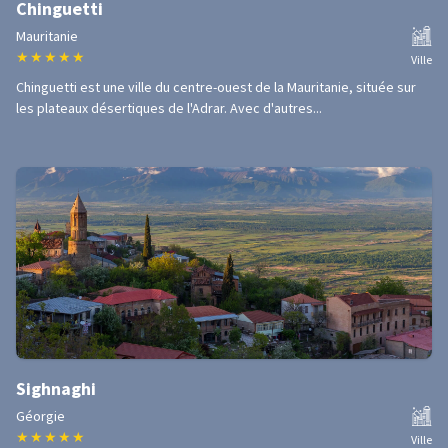
Chinguetti
Mauritanie
★
★
★
★
★
Ville
Chinguetti est une ville du centre-ouest de la Mauritanie, située sur
les plateaux désertiques de l'Adrar. Avec d'autres...
Sighnaghi
Géorgie
★
★
★
★
★
Ville