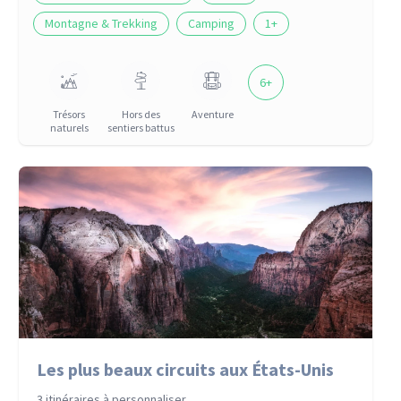
Montagne & Trekking
Camping
1
+
6
+
Trésors
Hors des
Aventure
naturels
sentiers battus
Les plus beaux circuits aux États-Unis
3 itinéraires à personnaliser