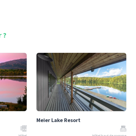
r
?
Meier Lake Resort
Hôtel
Hôtel haut de gamme