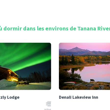
ù dormir dans les environs de
Tanana Rive
zzly Lodge
Denali Lakeview Inn
Hôtel