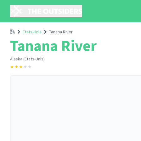
Accueil
États-Unis
Tanana River
Tanana River
Alaska (États-Unis)
★
★
★
★
★