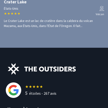
Crater Lake
États-Unis
★
★
★
★
★
Volcan
Le Crater Lake est un lac de cratère dans la caldeira du volcan
Mazama, aux États-Unis, dans l'État de l'Oregon. Il fait...
★
★
★
★
★
5
étoiles -
267
avis