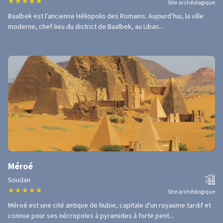
★
★
★
★
★
Site archéologique
Baalbek est l’ancienne Héliopolis des Romains. Aujourd’hui, la ville
moderne, chef-lieu du district de Baalbek, au Liban...
Méroé
Soudan
★
★
★
★
★
Site archéologique
Méroé est une cité antique de Nubie, capitale d'un royaume tardif et
connue pour ses nécropoles à pyramides à forte pent...