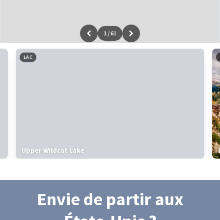
1
/
61
Leaflet
|
données ©
OpenStreetMap
/ODbL - rendu
OSM France
LAC
Upper Wildcat Lake
Envie de partir
aux