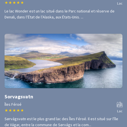
★
★
★
★
★
Lac
Le lac Wonder est un lac situé dans le Parc national et réserve de
Denali, dans l’État de l’Alaska, aux États-Unis. ...
Sorvagsvatn
Îles Féroé
★
★
★
★
★
Lac
Sørvágsvatn est le plus grand lac des Îles Féroé. Il est situé sur l'île
de Vágar, entre la commune de Sørvágs et la com...