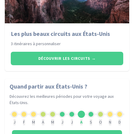
Les plus beaux circuits aux États-Unis
3 itinéraires à personnaliser
DÉCOUVRIR LES CIRCUITS
→
Quand partir
aux États-Unis
?
Découvrez les meilleures périodes pour votre voyage
aux
États-Unis
.
J
F
M
A
M
J
J
A
S
O
N
D