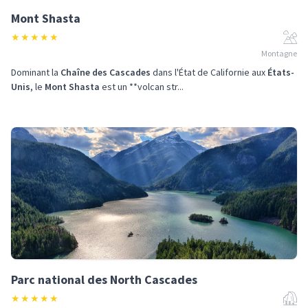
Mont Shasta
★
★
★
★
★
Montagne
Dominant la
Chaîne des Cascades
dans l'État de Californie aux
États-
Unis
, le
Mont Shasta
est un **volcan str...
Parc national des North Cascades
★
★
★
★
★