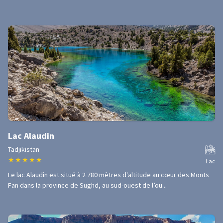
Lac Alaudin
Tadjikistan
★
★
★
★
★
Lac
Le lac Alaudin est situé à 2 780 mètres d'altitude au cœur des Monts
Fan dans la province de Sughd, au sud-ouest de l’ou...