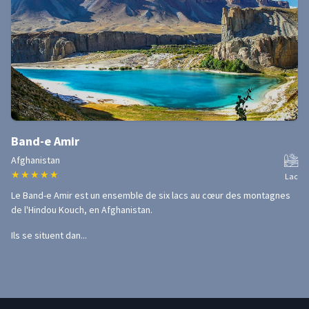
Band-e Amir
Afghanistan
★
★
★
★
★
Lac
Le Band-e Amir est un ensemble de six lacs au cœur des montagnes
de l'Hindou Kouch, en Afghanistan.
Ils se situent dan...