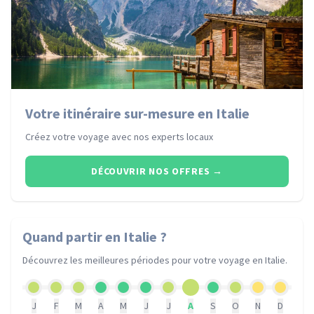
Votre itinéraire sur-mesure en Italie
Créez votre voyage avec nos experts locaux
DÉCOUVRIR NOS OFFRES
→
Quand partir
en Italie
?
Découvrez les meilleures périodes pour votre voyage
en Italie
.
J
F
M
A
M
J
J
A
S
O
N
D