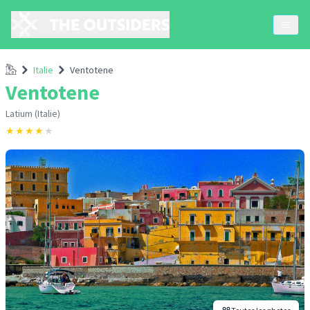
Accueil
Italie
Ventotene
Ventotene
Latium (Italie)
★
★
★
★
★