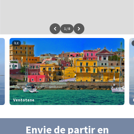
1
/
8
Leaflet
|
données ©
OpenStreetMap
/ODbL - rendu
OSM France
ÎLE
Ventotene
Envie de partir
en