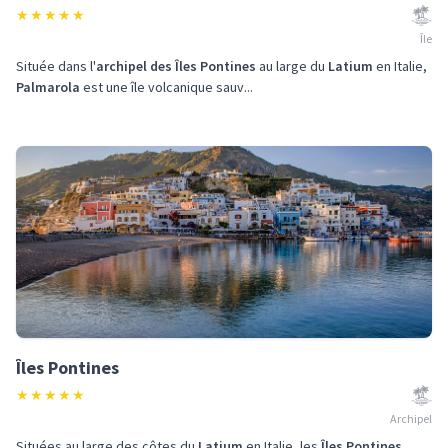
★
★
★
★
★
Île
Située dans l'
archipel des Îles Pontines
au large du
Latium
en Italie,
Palmarola
est une île volcanique sauv...
Îles Pontines
★
★
★
★
★
Archipel
Situées au large des côtes du
Latium
en Italie, les
Îles Pontines