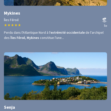
Mykines
Îles Féroé
★
★
★
★
★
Île
Perdu dans l'Atlantique Nord à l'
extrémité occidentale
de l'archipel
des
Îles Féroé
,
Mykines
constitue l'une...
Senja