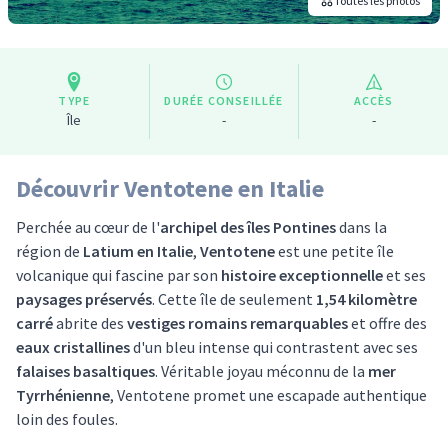
Toutes les photos
TYPE
DURÉE CONSEILLÉE
ACCÈS
Île
-
-
Découvrir Ventotene en Italie
Perchée au cœur de l'
archipel des îles Pontines
dans la
région de
Latium en Italie
,
Ventotene
est une petite île
volcanique qui fascine par son
histoire exceptionnelle
et ses
paysages préservés
. Cette île de seulement
1,54 kilomètre
carré
abrite des
vestiges romains remarquables
et offre des
eaux cristallines
d'un bleu intense qui contrastent avec ses
falaises basaltiques
. Véritable joyau méconnu de la
mer
Tyrrhénienne
, Ventotene promet une escapade authentique
loin des foules.