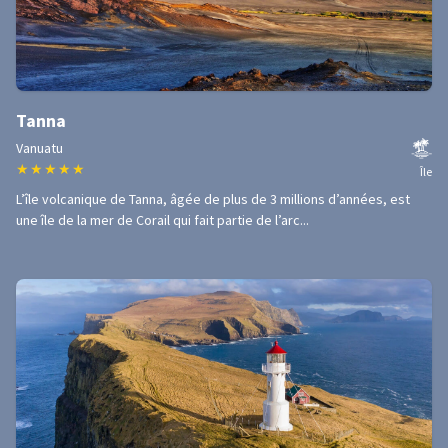
Tanna
Vanuatu
★
★
★
★
★
Île
L’île volcanique de Tanna, âgée de plus de 3 millions d’années, est
une île de la mer de Corail qui fait partie de l’arc...