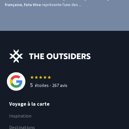
française
,
Fatu Hiva
représente l'une des ...
★
★
★
★
★
5
étoiles -
267
avis
Voyage à la carte
Inspiration
Destinations