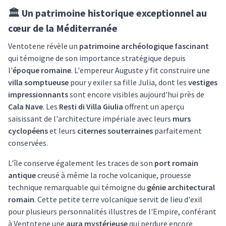
🏛️ Un patrimoine historique exceptionnel au
cœur de la Méditerranée
Ventotene révèle un
patrimoine archéologique fascinant
qui témoigne de son importance stratégique depuis
l'
époque romaine
. L'empereur Auguste y fit construire une
villa somptueuse
pour y exiler sa fille Julia, dont les
vestiges
impressionnants
sont encore visibles aujourd'hui près de
Cala Nave
. Les
Resti di Villa Giulia
offrent un aperçu
saisissant de l'architecture impériale avec leurs
murs
cyclopéens
et leurs
citernes souterraines
parfaitement
conservées.
L'île conserve également les traces de son
port romain
antique
creusé à même la roche volcanique, prouesse
technique remarquable qui témoigne du
génie architectural
romain
. Cette petite terre volcanique servit de lieu d'exil
pour plusieurs personnalités illustres de l'Empire, conférant
à Ventotene une
aura mystérieuse
qui perdure encore