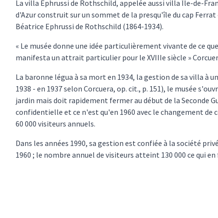
La villa Ephrussi de Rothschild, appelée aussi villa Île-de-Fra
d'Azur construit sur un sommet de la presqu'île du cap Ferra
Béatrice Ephrussi de Rothschild (1864-1934).
« Le musée donne une idée particulièrement vivante de ce que 
manifesta un attrait particulier pour le XVIIIe siècle » Corcu
La baronne légua à sa mort en 1934, la gestion de sa villa à 
1938 - en 1937 selon Corcuera, op. cit., p. 151), le musée s'ouvr
jardin mais doit rapidement fermer au début de la Seconde Gu
confidentielle et ce n'est qu'en 1960 avec le changement de 
60 000 visiteurs annuels.
Dans les années 1990, sa gestion est confiée à la société pr
1960 ; le nombre annuel de visiteurs atteint 130 000 ce qui en f