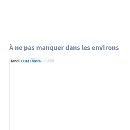
À ne pas manquer dans les environs
Leaflet
|
données ©
Villa Ephrussi de Rothschild
OpenStreetMap
/ODbL -
Villa Ephrussi de Rothschild
rendu
OSM France
+
−