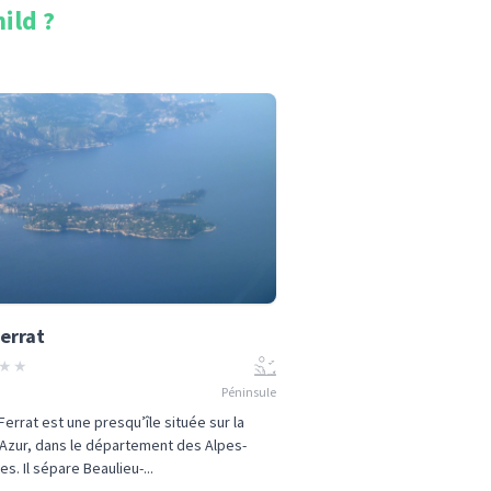
hild
?
errat
★
★
Péninsule
Ferrat est une presqu’île située sur la
Azur, dans le département des Alpes-
es. Il sépare Beaulieu-...