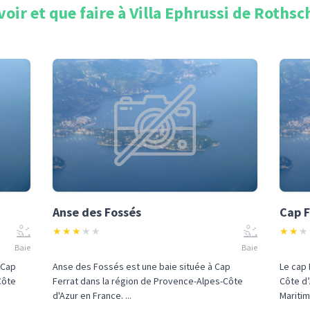
voir et que faire à
Villa Ephrussi de Rothsc
Anse des Fossés
Cap F
★
★
★
★
★
★
★
★
Baie
Baie
 Cap
Anse des Fossés est une baie située à Cap
Le cap 
Côte
Ferrat dans la région de Provence-Alpes-Côte
Côte d’
d'Azur en France. ...
Maritim