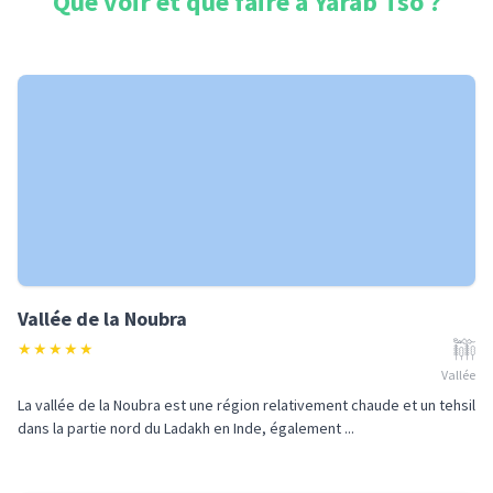
Que voir et que faire à
Yarab Tso
?
Vallée de la Noubra
★
★
★
★
★
Vallée
La vallée de la Noubra est une région relativement chaude et un tehsil
dans la partie nord du Ladakh en Inde, également ...