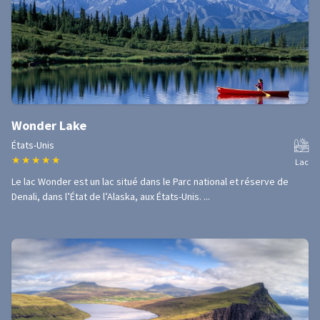
Wonder Lake
États-Unis
★
★
★
★
★
Lac
Le lac Wonder est un lac situé dans le Parc national et réserve de
Denali, dans l’État de l’Alaska, aux États-Unis. ...