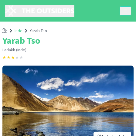
Accueil
Inde
Yarab Tso
Yarab Tso
Ladakh (Inde)
★
★
★
★
★