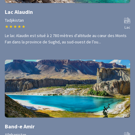
Lac Alaudin
Tadjikistan
★
★
★
★
★
Lac
Le lac Alaudin est situé à 2 780 mètres d'altitude au cœur des Monts
Fan dans la province de Sughd, au sud-ouest de l’ou...
Band-e Amir
Afghanistan