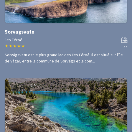
Sorvagsvatn
Îles Féroé
★
★
★
★
★
Lac
Sørvágsvatn est le plus grand lac des Îles Féroé. Il est situé sur l'île
de Vágar, entre la commune de Sørvágs et la com...