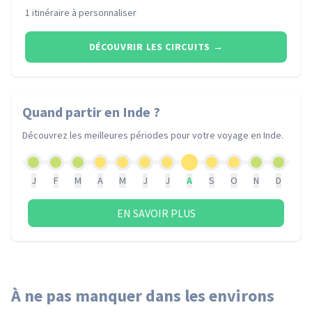
1 itinéraire à personnaliser
DÉCOUVRIR LES CIRCUITS
→
Quand partir
en Inde
?
Découvrez les meilleures périodes pour votre voyage
en Inde
.
J
F
M
A
M
J
J
A
S
O
N
D
EN SAVOIR PLUS
À ne pas manquer dans les environs