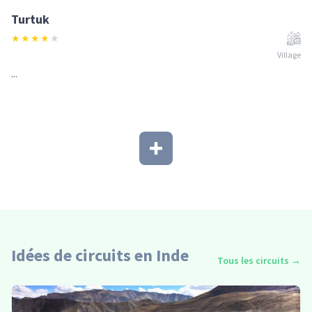
Turtuk
★
★
★
★
★
Village
...
Idées de circuits en Inde
Tous les circuits
→