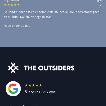
★
★
★
★
★
Lac
Le Band-e Amir est un ensemble de six lacs au cœur des montagnes
de l'Hindou Kouch, en Afghanistan.
Ils se situent dan...
★
★
★
★
★
5
étoiles -
267
avis