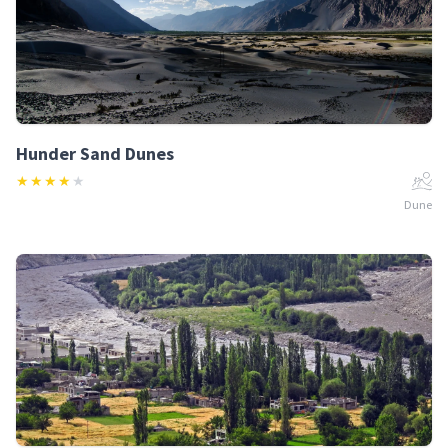
Hunder Sand Dunes
★
★
★
★
★
Dune