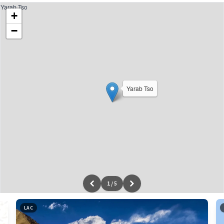
Yarab Tso
+
−
Yarab Tso
1
/
5
Leaflet
|
données ©
OpenStreetMap
/ODbL - rendu
OSM France
LAC