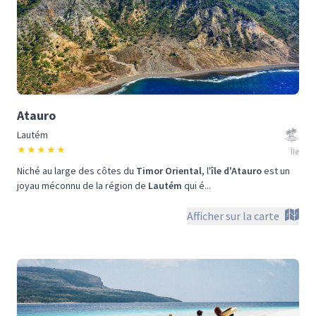
Atauro
Lautém
★
★
★
★
★
Île
Niché au large des côtes du
Timor Oriental
, l'
île d'Atauro
est un
joyau méconnu de la région de
Lautém
qui é...
Afficher sur la carte