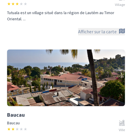
★
★
★
★
★
Village
Tutuala est un village situé dans la région de Lautém au Timor
Oriental. ...
Afficher sur la carte
Baucau
Baucau
★
★
★
★
★
Ville