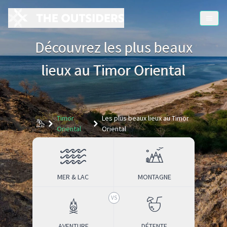
Découvrez les plus beaux
lieux
au Timor Oriental
Timor
Les plus beaux lieux au Timor
Accueil
Oriental
Oriental
MER & LAC
MONTAGNE
AVENTURE
DÉTENTE