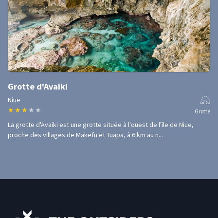
Grotte d'Avaiki
Niue
★
★
★
★
★
Grotte
La grotte d'Avaiki est une grotte située à l'ouest de l'île de Niue,
proche des villages de Makefu et Tuapa, à 6 km au n...