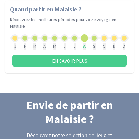
Quand partir
en Malaisie
?
Découvrez les meilleures périodes pour votre voyage
en
Malaisie
.
J
F
M
A
M
J
J
A
S
O
N
D
EN SAVOIR PLUS
Envie de partir
en
Malaisie
?
Découvrez notre sélection de lieux et