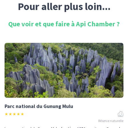
Pour aller plus loin...
Que voir et que faire à
Api Chamber
?
Parc national du Gunung Mulu
★
★
★
★
★
Réserve naturelle