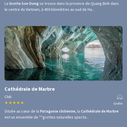
La
Grotte Son Dong
se trouve dans la province de Quang Binh dans
le centre du Vietnam, à 450 kilomètres au sud de Ha...
Cathédrale de Marbre
Chili
★
★
★
★
★
Grotte
Située au cœur de la
Patagonie chilienne
, la
Cathédrale de Marbre
est un ensemble de **grottes naturelles specta...