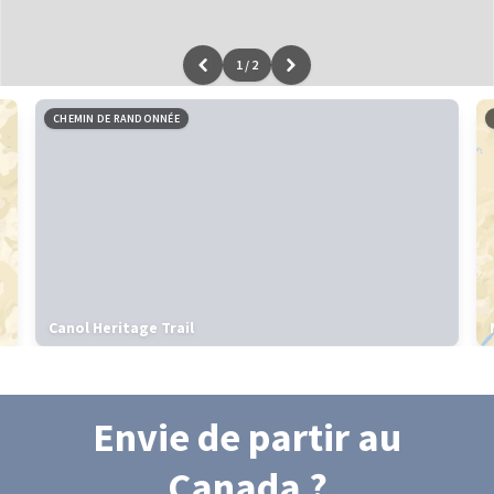
1
/
2
Leaflet
|
données ©
OpenStreetMap
/ODbL - rendu
OSM France
CHEMIN DE RANDONNÉE
Canol Heritage Trail
Envie de partir
au
Canada
?