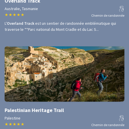
Overland Track
Australie, Tasmanie
★
★
★
★
★
Chemin de randonnée
L'
Overland Track
est un sentier de randonnée emblématique qui
traverse le **Parc national du Mont Cradle et du Lac S...
Palestinian Heritage Trail
Palestine
★
★
★
★
★
Chemin de randonnée