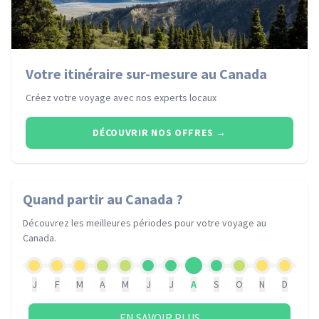
Votre itinéraire sur-mesure au Canada
Créez votre voyage avec nos experts locaux
DÉCOUVRIR NOS OFFRES
→
Quand partir
au Canada
?
Découvrez les meilleures périodes pour votre voyage
au
Canada
.
J
F
M
A
M
J
J
A
S
O
N
D
EN SAVOIR PLUS