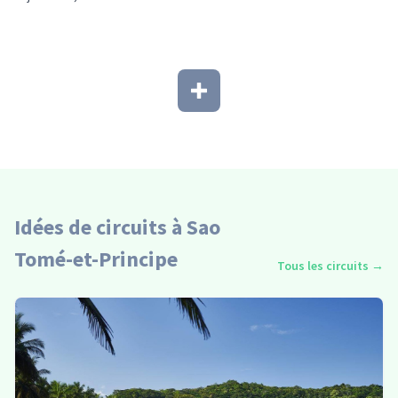
Idées de circuits à Sao
Tomé-et-Principe
Tous les circuits
→