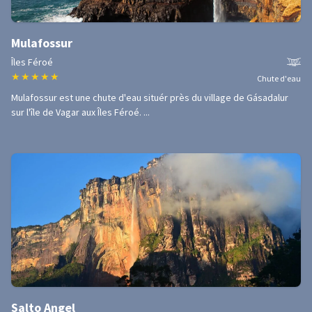
Mulafossur
Îles Féroé
★
★
★
★
★
Chute d'eau
Mulafossur est une chute d'eau situér près du village de Gásadalur
sur l'île de Vagar aux Îles Féroé. ...
Salto Angel