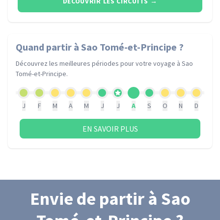
DÉCOUVRIR LES CIRCUITS
→
Quand partir
à Sao Tomé-et-Principe
?
Découvrez les meilleures périodes pour votre voyage
à Sao
Tomé-et-Principe
.
J
F
M
A
M
J
J
A
S
O
N
D
EN SAVOIR PLUS
Envie de partir
à Sao