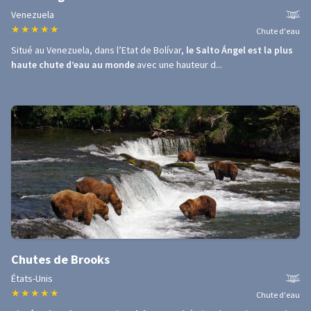
Venezuela
★
★
★
★
★
Chute d'eau
Situé au Venezuela, dans l’Etat de Bolívar,
le Salto Ángel est la plus
haute chute d’eau au monde
avec une hauteur d...
Chutes de Brooks
États-Unis
★
★
★
★
★
Chute d'eau