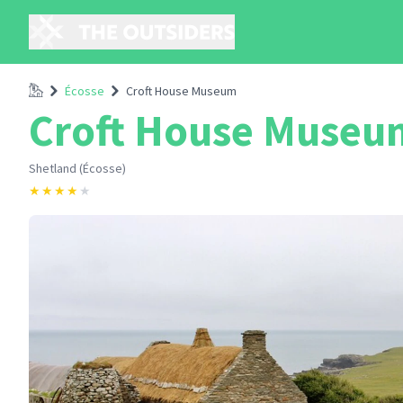
Accueil
Écosse
Croft House Museum
Croft House Museu
Shetland (Écosse)
★
★
★
★
★