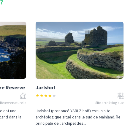
?
re Reserve
Jarlshof
★
★
★
★
★
Réserve naturelle
Site archéologique
e est une
Jarlshof (prononcé YARLZ-hoff) est un site
tland dans la
archéologique situé dans le sud de Mainland, île
principale de l'archipel des...