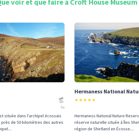
ue voir et que faire à
Croft House Museum
Hermaness National Natu
★
★
★
★
★
Île
est située dans l'archipel écossais
Hermaness National Nature Reserv
 près de 50 kilomètres des autres
réserve naturelle située à Îles She
ipel....
région de Shetland en Écosse....