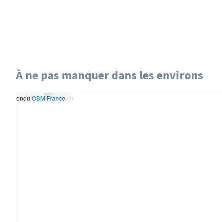
À ne pas manquer dans les environs
Leaflet
|
données ©
Croft House Museum
OpenStreetMap
/ODbL
Croft House Museum
- rendu
OSM France
+
−