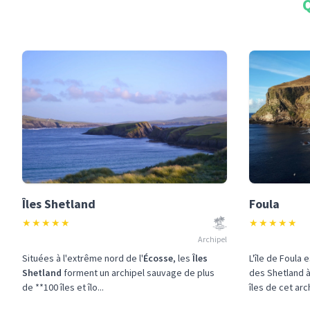
Q
Îles Shetland
Foula
★
★
★
★
★
★
★
★
★
★
Archipel
Situées à l'extrême nord de l'
Écosse
, les
Îles
L'île de Foula 
Shetland
forment un archipel sauvage de plus
des Shetland à
de **100 îles et îlo...
îles de cet arch