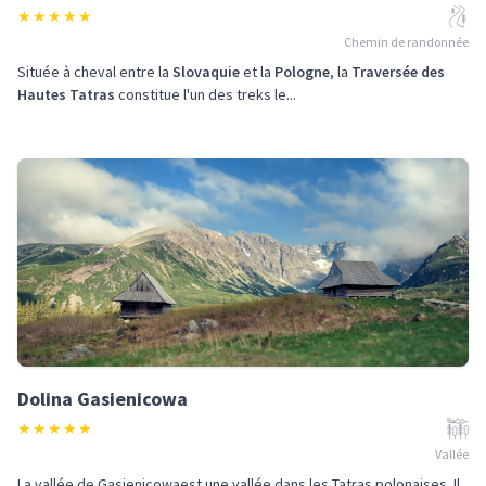
★
★
★
★
★
Chemin de randonnée
Située à cheval entre la
Slovaquie
et la
Pologne
, la
Traversée des
Hautes Tatras
constitue l'un des treks le...
Dolina Gasienicowa
★
★
★
★
★
Vallée
La vallée de Gąsienicowaest une vallée dans les Tatras polonaises. Il