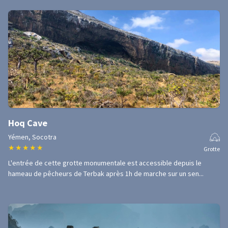
Hoq Cave
Yémen, Socotra
★
★
★
★
★
Grotte
L'entrée de cette grotte monumentale est accessible depuis le
hameau de pêcheurs de Terbak après 1h de marche sur un sen...