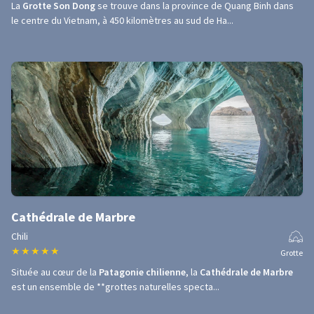
La
Grotte Son Dong
se trouve dans la province de Quang Binh dans
le centre du Vietnam, à 450 kilomètres au sud de Ha...
Cathédrale de Marbre
Chili
★
★
★
★
★
Grotte
Située au cœur de la
Patagonie chilienne
, la
Cathédrale de Marbre
est un ensemble de **grottes naturelles specta...