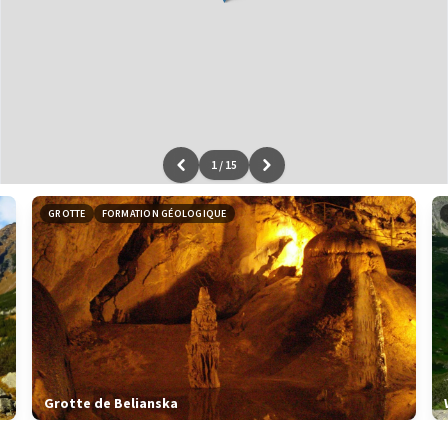
1
/
15
Leaflet
|
données ©
OpenStreetMap
/ODbL - rendu
OSM France
GROTTE
FORMATION GÉOLOGIQUE
Grotte de Belianska