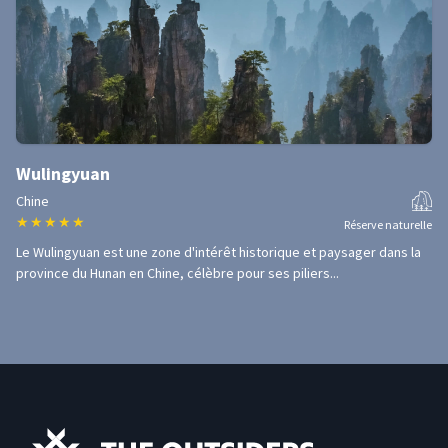
Wulingyuan
Chine
★
★
★
★
★
Réserve naturelle
Le Wulingyuan est une zone d'intérêt historique et paysager dans la
province du Hunan en Chine, célèbre pour ses piliers...