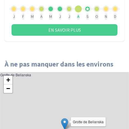
J
F
M
A
M
J
J
A
S
O
N
D
EN SAVOIR PLUS
À ne pas manquer dans les environs
Grotte de Belianska
+
−
Grotte de Belianska