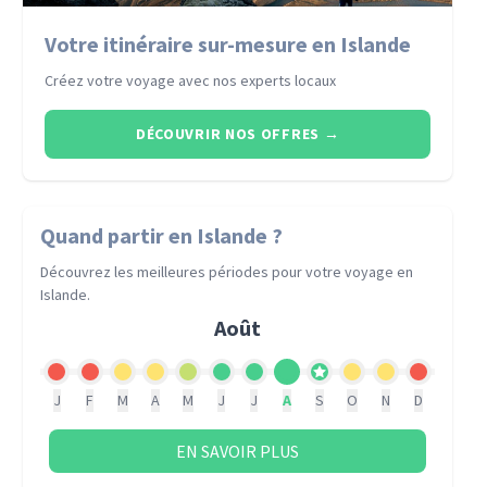
Votre itinéraire sur-mesure en Islande
Créez votre voyage avec nos experts locaux
DÉCOUVRIR NOS OFFRES
→
Quand partir
en Islande
?
Découvrez les meilleures périodes pour votre voyage
en
Islande
.
Août
J
F
M
A
M
J
J
A
S
O
N
D
EN SAVOIR PLUS