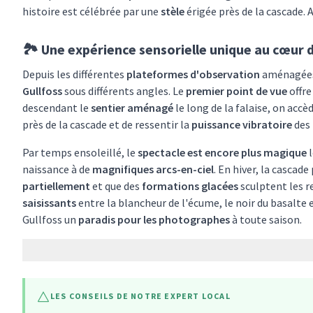
histoire est célébrée par une
stèle
érigée près de la cascade. 
🏞️ Une expérience sensorielle unique au cœur d
Depuis les différentes
plateformes d'observation
aménagées a
Gullfoss
sous différents angles. Le
premier point de vue
offre
descendant le
sentier aménagé
le long de la falaise, on accè
près de la cascade et de ressentir la
puissance vibratoire
des 
Par temps ensoleillé, le
spectacle est encore plus magique
l
naissance à de
magnifiques arcs-en-ciel
. En hiver, la casca
partiellement
et que des
formations glacées
sculptent les r
saisissants
entre la blancheur de l'écume, le noir du basalte 
Gullfoss un
paradis pour les photographes
à toute saison.
LES CONSEILS DE NOTRE EXPERT LOCAL