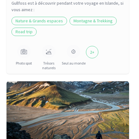
Gullfoss
est à découvrir pendant votre voyage
en Islande
, si
vous aimez :
Nature & Grands espaces
Montagne & Trekking
Road trip
2
+
Photo spot
Trésors
Seul au monde
naturels