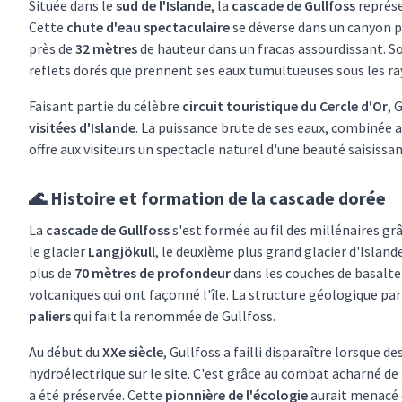
Située dans le
sud de l'Islande
, la
cascade de Gullfoss
représe
Cette
chute d'eau spectaculaire
se déverse dans un canyon pr
près de
32 mètres
de hauteur dans un fracas assourdissant. So
reflets dorés que prennent ses eaux tumultueuses sous les ray
Faisant partie du célèbre
circuit touristique du Cercle d'Or
, 
visitées d'Islande
. La puissance brute de ses eaux, combinée 
offre aux visiteurs un spectacle naturel d'une beauté saisissan
🌊 Histoire et formation de la cascade dorée
La
cascade de Gullfoss
s'est formée au fil des millénaires grâc
le glacier
Langjökull
, le deuxième plus grand glacier d'Islan
plus de
70 mètres de profondeur
dans les couches de basalte 
volcaniques qui ont façonné l'île. La structure géologique par
paliers
qui fait la renommée de Gullfoss.
Au début du
XXe siècle
, Gullfoss a failli disparaître lorsque 
hydroélectrique sur le site. C'est grâce au combat acharné de
a été préservée. Cette
pionnière de l'écologie
aurait menacé d