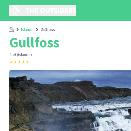
Accueil
Islande
Gullfoss
Gullfoss
Sud (Islande)
★
★
★
★
★