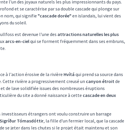
nte l'un des joyaux naturels les plus impressionnants du pays.
ofond et se caractérise par sa double cascade qui plonge sur
n nom, qui signifie
"cascade dorée"
en islandais, lui vient des
ons du soleil.
Gullfoss est devenue l'une des
attractions naturelles les plus
aux
arcs-en-ciel
qui se forment fréquemment dans ses embruns,
te.
e à l'action érosive de la rivière
Hvítá
qui prend sa source dans
de. Cette rivière a progressivement creusé un
canyon étroit
de
et de lave solidifiée issues des nombreuses éruptions
ticulière du site a donné naissance à cette
cascade en deux
des investisseurs étrangers ont voulu construire un barrage
Sigríður Tómasdóttir
, la fille d'un fermier local, que la cascade
e se jeter dans les chutes si le projet était maintenu et son